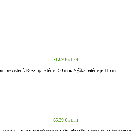
71.09
€
s DPH
m prevedení. Rozstup batérie 150 mm. Výška batérie je 11 cm.
PRIDAŤ DO KOŠÍKA
65.39
€
s DPH