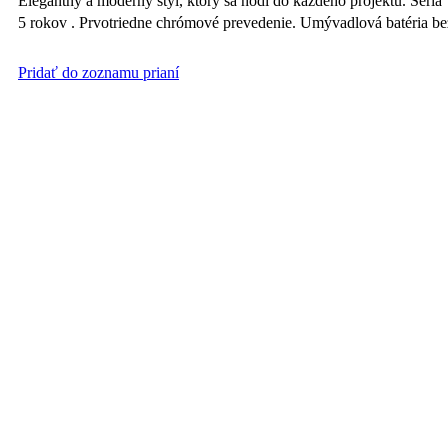
Elegantný a moderný štýl, ktorý sa hodí do každého projektu. Sér
5 rokov . Prvotriedne chrómové prevedenie. Umývadlová batéria 
Pridať do zoznamu prianí
Batéria vaňová bez príslušenstva Titania Pure chróm 150mm
Elegantný a moderný štýl, ktorý sa hodí do každého projektu. Sér
5 rokov . Prvotriedne chrómové prevedenie. Vaňová nástenná 
tesnosť kartuši5 rok
Pridať do zoznamu prianí
Titania Cube Chrom-Batéria umývadlová chróm