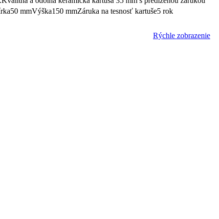
.Kvalitná a odolná keramická kartuša 35 mm s predĺženou zárukou
mŠírka50 mmVýška150 mmZáruka na tesnosť kartuše5 rok
Rýchle zobrazenie
.Kvalitná a odolná keramická kartuša 35 mm s predĺženou zárukou
T)Hĺbka172 mmŠírka216 mmVýška142 mmRozteč150 mmZáruka na
Rýchle zobrazenie