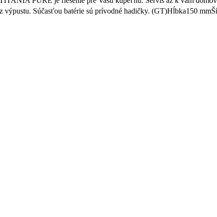
ia TITANIA PURE je riešenie pre Vašu kúpeľňu. Servis až k vám domov
bez výpustu. Súčasťou batérie sú prívodné hadičky. (GT)Hĺbka150 m
PRIDAŤ DO KOŠÍKA
87.22
€
s DPH
ia TITANIA PURE je riešenie pre Vašu kúpeľňu. Servis až k vám domov
batéria s rozstupom 150 mm a šikovným keramickým prepínačom. (G
PRIDAŤ DO KOŠÍKA
57.19
€
s DPH