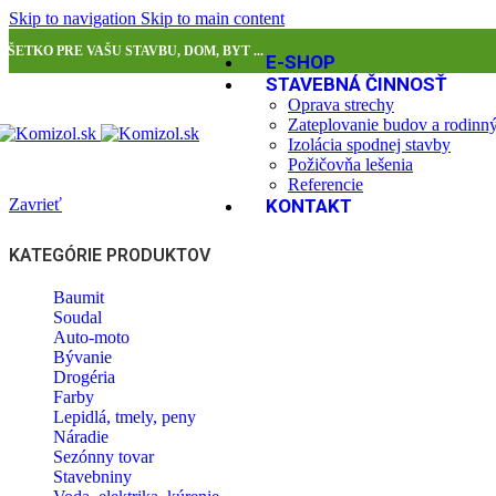
Skip to navigation
Skip to main content
VŠETKO PRE VAŠU STAVBU, DOM, BYT ...
E-SHOP
STAVEBNÁ ČINNOSŤ
Oprava strechy
Zateplovanie budov a rodin
Izolácia spodnej stavby
Požičovňa lešenia
Referencie
Zavrieť
KONTAKT
KATEGÓRIE PRODUKTOV
Baumit
Soudal
Auto-moto
Bývanie
Drogéria
Farby
Lepidlá, tmely, peny
Náradie
Sezónny tovar
Stavebniny