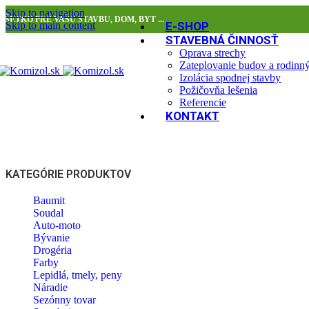
Skip to navigation
VŠETKO PRE VAŠU STAVBU, DOM, BYT ...
Skip to main content
E-SHOP
STAVEBNÁ ČINNOSŤ
Oprava strechy
Zateplovanie budov a rodin
Izolácia spodnej stavby
Požičovňa lešenia
Referencie
KONTAKT
KATEGÓRIE PRODUKTOV
Baumit
Soudal
Auto-moto
Bývanie
Drogéria
Farby
Lepidlá, tmely, peny
Náradie
Sezónny tovar