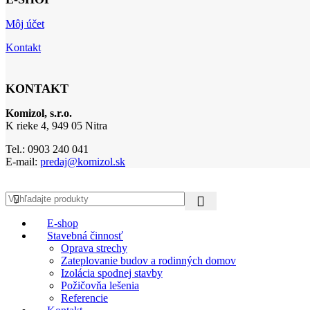
Môj účet
Kontakt
KONTAKT
Komizol, s.r.o.
K rieke 4, 949 05 Nitra
Tel.: 0903 240 041
E-mail:
predaj@komizol.sk
E-shop
Stavebná činnosť
Oprava strechy
Zateplovanie budov a rodinných domov
Izolácia spodnej stavby
Požičovňa lešenia
Referencie