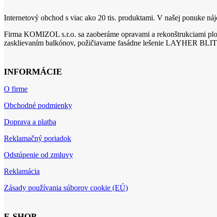
Internetový obchod s viac ako 20 tis. produktami. V našej ponuke nájd
Firma KOMIZOL s.r.o. sa zaoberáme opravami a rekonštrukciami ploc
zasklievaním balkónov, požičiavame fasádne lešenie LAYHER BLIT
INFORMÁCIE
O firme
Obchodné podmienky
Doprava a platba
Reklamačný poriadok
Odstúpenie od zmluvy
Reklamácia
Zásady používania súborov cookie (EÚ)
E-SHOP