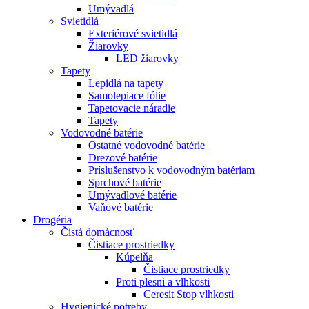
Umývadlá
Svietidlá
Exteriérové svietidlá
Žiarovky
LED žiarovky
Tapety
Lepidlá na tapety
Samolepiace fólie
Tapetovacie náradie
Tapety
Vodovodné batérie
Ostatné vodovodné batérie
Drezové batérie
Príslušenstvo k vodovodným batériam
Sprchové batérie
Umývadlové batérie
Vaňové batérie
Drogéria
Čistá domácnosť
Čistiace prostriedky
Kúpelňa
Čistiace prostriedky
Proti plesni a vlhkosti
Ceresit Stop vlhkosti
Hygienické potreby