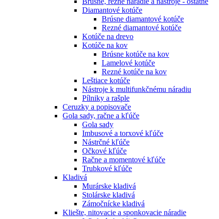
Brúsne, rezné náradie a nástroje - ostatné
Diamantové kotúče
Brúsne diamantové kotúče
Rezné diamantové kotúče
Kotúče na drevo
Kotúče na kov
Brúsne kotúče na kov
Lamelové kotúče
Rezné kotúče na kov
Leštiace kotúče
Nástroje k multifunkčnému náradiu
Pílniky a rašple
Ceruzky a popisovače
Gola sady, račne a kľúče
Gola sady
Imbusové a torxové kľúče
Nástrčné kľúče
Očkové kľúče
Račne a momentové kľúče
Trubkové kľúče
Kladivá
Murárske kladivá
Stolárske kladivá
Zámočnícke kladivá
Kliešte, nitovacie a sponkovacie náradie