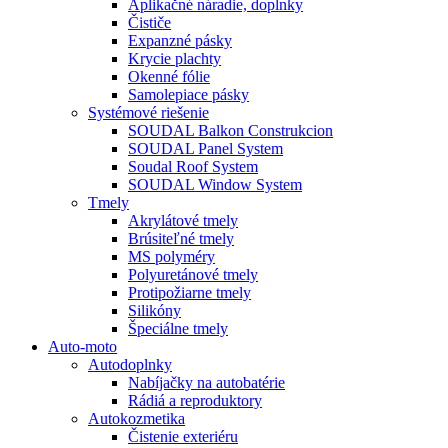
Aplikačné náradie, doplnky
Čističe
Expanzné pásky
Krycie plachty
Okenné fólie
Samolepiace pásky
Systémové riešenie
SOUDAL Balkon Construkcion
SOUDAL Panel System
Soudal Roof System
SOUDAL Window System
Tmely
Akrylátové tmely
Brúsiteľné tmely
MS polyméry
Polyuretánové tmely
Protipožiarne tmely
Silikóny
Špeciálne tmely
Auto-moto
Autodoplnky
Nabíjačky na autobatérie
Rádiá a reproduktory
Autokozmetika
Čistenie exteriéru