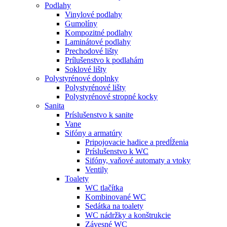
Podlahy
Vinylové podlahy
Gumolíny
Kompozitné podlahy
Laminátové podlahy
Prechodové lišty
Prílušenstvo k podlahám
Soklové lišty
Polystyrénové doplnky
Polystyrénové lišty
Polystyrénové stropné kocky
Sanita
Príslušenstvo k sanite
Vane
Sifóny a armatúry
Pripojovacie hadice a predĺženia
Príslušenstvo k WC
Sifóny, vaňové automaty a vtoky
Ventily
Toalety
WC tlačítka
Kombinované WC
Sedátka na toalety
WC nádržky a konštrukcie
Závesné WC