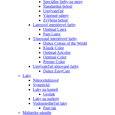
Špeciálne farby na steny
Štandardná belosť
Umývateľné
Vápenné nátery
Zvýšená belosť
Latexové interiérové farby
Optimal Latex
Pam Latex
Tónované interiérové farby
Dulux Colour of the World
Klasik Color
Optimal Artcolor
Optimal Color
Premio Color
Umývateľné tónované farby
Dulux EasyCare
Laky
Nitrocelulózové
Syntetické
Laky na kameň
Geolak
Laky na parkety
Vodouriediteľné laky
Pam lak
Maliarske náradie