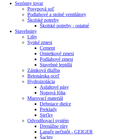
Sezónny tovar
Posypová soľ
Podlahové a stolné ventilátory
Školské potreby
Školské potreby - ostatné
Stavebniny
Lišty
Sypké zmesi
Cement
Omietkové zmesi
Podlahové zmesi
Stavebné lepidlá
Zámková dlažba
Betonárska oceľ
Hydroizolácia
Asfaltové pásy
Nopová fólia
Murovací materiál
Debniace dielce
Preklady
Sieťky
Odvodňovací systém
Drenážne rúry
Lapače nečistôt - GEIGER
Šachty