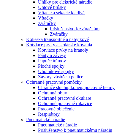
Uhlíky pre elektrické náradie
Uhlové brúsky
Vŕtacie a sekacie kladivá
Vŕtačky
Zváračky
Príslušenstvo k zváračkám
Zváračky
Kolieska transportné a nábytkové
Kotviace prvky a stolárske kovania
Kotviace prvky na hranoly
Pánty a závesy
Papuče trámov
Ploché spojky
Uholníkové spojky
Závory, zástrče a petlice
Ochranné pracovné pomôcky
Chrániče sluchu, kolien, pracovné helmy
Ochranná obuv
Ochranné pracovné okuliare
Ochranné pracovné rukavice
Pracovné oblečenie
Respirátory
Pneumatické náradie
Pneumatické náradie
Príslušenstvo k pneumatickému náradiu