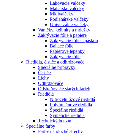
Lakovacie valčeky
Maliarske valčeky
Midivalčeky
Podlahárske valčeky
Univerzálne valčeky
Vaničky, kelímky a mriežky
Zakrývacie fólie a papiere
Zakrývacie fólie s páskou
Baliace fólie
Papierové lepenky
Zakrývacie fólie
Riedidlá, čističe a odhrdzovače
Špeciálne prípravky
Čističe
Liehy
Odhrdzovače
Odstraňovače starých farieb
Riedidlá
Nitrocelulózové riedidlá
Polyuretánové riedidlá
Špeciálne riedidlá
Syntetické riedidlá
Technický benzín
Špeciálne farby
Farby na ploché strechy