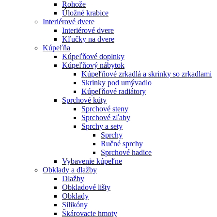
Rohože
Úložné krabice
Interiérové dvere
Interiérové dvere
Kľučky na dvere
Kúpeľňa
Kúpeľňové doplnky
Kúpeľňový nábytok
Kúpeľňové zrkadlá a skrinky so zrkadlami
Skrinky pod umývadlo
Kúpeľňové radiátory
Sprchové kúty
Sprchové steny
Sprchové zľaby
Sprchy a sety
Sprchy
Ručné sprchy
Sprchové hadice
Vybavenie kúpeľne
Obklady a dlažby
Dlažby
Obkladové lišty
Obklady
Silikóny
Škárovacie hmoty