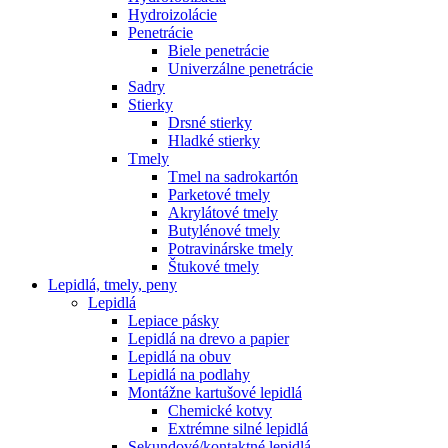
Hydroizolácie
Penetrácie
Biele penetrácie
Univerzálne penetrácie
Sadry
Stierky
Drsné stierky
Hladké stierky
Tmely
Tmel na sadrokartón
Parketové tmely
Akrylátové tmely
Butylénové tmely
Potravinárske tmely
Štukové tmely
Lepidlá, tmely, peny
Lepidlá
Lepiace pásky
Lepidlá na drevo a papier
Lepidlá na obuv
Lepidlá na podlahy
Montážne kartušové lepidlá
Chemické kotvy
Extrémne silné lepidlá
Sekundové/kontaktné lepidlá