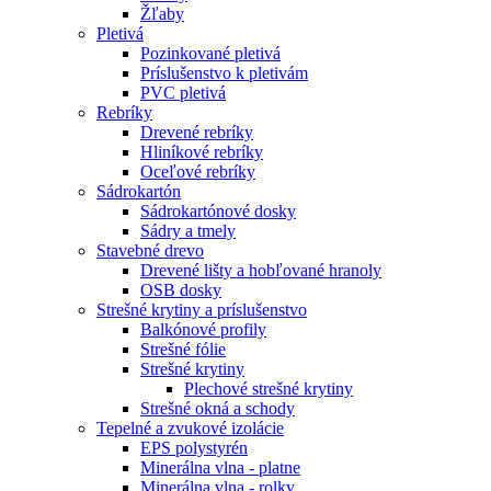
Žľaby
Pletivá
Pozinkované pletivá
Príslušenstvo k pletivám
PVC pletivá
Rebríky
Drevené rebríky
Hliníkové rebríky
Oceľové rebríky
Sádrokartón
Sádrokartónové dosky
Sádry a tmely
Stavebné drevo
Drevené lišty a hobľované hranoly
OSB dosky
Strešné krytiny a príslušenstvo
Balkónové profily
Strešné fólie
Strešné krytiny
Plechové strešné krytiny
Strešné okná a schody
Tepelné a zvukové izolácie
EPS polystyrén
Minerálna vlna - platne
Minerálna vlna - rolky