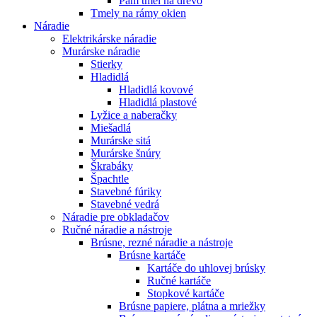
Pam tmel na drevo
Tmely na rámy okien
Náradie
Elektrikárske náradie
Murárske náradie
Stierky
Hladidlá
Hladidlá kovové
Hladidlá plastové
Lyžice a naberačky
Miešadlá
Murárske sitá
Murárske šnúry
Škrabáky
Špachtle
Stavebné fúriky
Stavebné vedrá
Náradie pre obkladačov
Ručné náradie a nástroje
Brúsne, rezné náradie a nástroje
Brúsne kartáče
Kartáče do uhlovej brúsky
Ručné kartáče
Stopkové kartáče
Brúsne papiere, plátna a mriežky