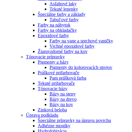
Asfaltové laky
Tekuté lepenky
Špeciálne farby a základy
Tabuľové farby
Farby na nábytok
Farby na obkladačky
Epoxidové farby
Farby na vane a sprchové vaničky
Vrchné epoxidové farby
Žiaruvzdorné farby na kov
Tónovacie prípravky
Pigmenty a bázy
Pigmenty do kolorovacích strojov
Práškové prifarbovače
Pam prášková farba
Tekuté prifarbovače
Tónovacie bázy
Bázy na steny
Bázy na drevo
Bázy na kov
Zinková beloba
Úprava podkladu
Špeciálne prípravky na úpravu povrchu
Adhézne mostíky
Hydrofobizácia