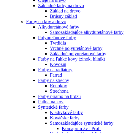
Oleje na drevo
Základné farby na drevo
Základ na drevo
Brúsny základ
Farby na kov a drevo
Alkyduretánové farby
Samozakladajúce alkyduretánové farby
Polyuretánové farby
Tvrdidlá
Vrchné polyuretánové farby
Základné polyuretánové farby
Farby na ľahké kovy (zinok, hliník)
Kovozin
Farby na radiátory
Farrad
Farby na strechy
Renokov
Strechona
Farby priamo na hrdzu
Patina na kov
Syntetické farby
Kladivkové farby
Kováčske farby
Samozakladajúce syntetické farby
Komaprim 3v1 Profi