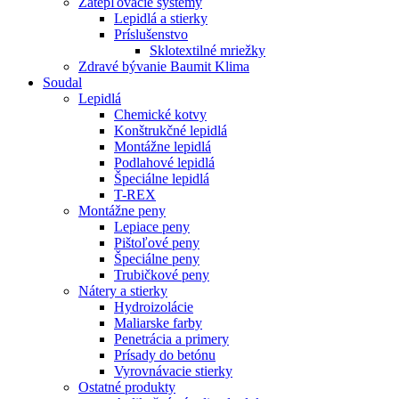
Zatepľovacie systémy
Lepidlá a stierky
Príslušenstvo
Sklotextilné mriežky
Zdravé bývanie Baumit Klima
Soudal
Lepidlá
Chemické kotvy
Konštrukčné lepidlá
Montážne lepidlá
Podlahové lepidlá
Špeciálne lepidlá
T-REX
Montážne peny
Lepiace peny
Pištoľové peny
Špeciálne peny
Trubičkové peny
Nátery a stierky
Hydroizolácie
Maliarske farby
Penetrácia a primery
Prísady do betónu
Vyrovnávacie stierky
Ostatné produkty