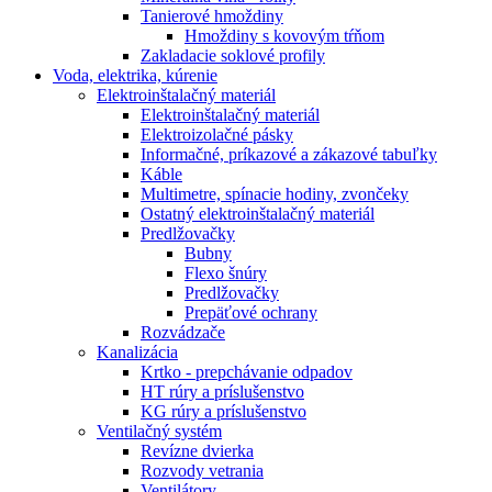
Tanierové hmoždiny
Hmoždiny s kovovým tŕňom
Zakladacie soklové profily
Voda, elektrika, kúrenie
Elektroinštalačný materiál
Elektroinštalačný materiál
Elektroizolačné pásky
Informačné, príkazové a zákazové tabuľky
Káble
Multimetre, spínacie hodiny, zvončeky
Ostatný elektroinštalačný materiál
Predlžovačky
Bubny
Flexo šnúry
Predlžovačky
Prepäťové ochrany
Rozvádzače
Kanalizácia
Krtko - prepchávanie odpadov
HT rúry a príslušenstvo
KG rúry a príslušenstvo
Ventilačný systém
Revízne dvierka
Rozvody vetrania
Ventilátory