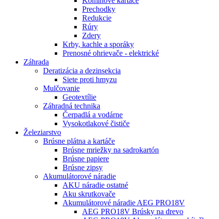
Komínové kartáče
Prechodky
Redukcie
Rúry
Zdery
Krby, kachle a sporáky
Prenosné ohrievače - elektrické
Záhrada
Deratizácia a dezinsekcia
Siete proti hmyzu
Mulčovanie
Geotextílie
Záhradná technika
Čerpadlá a vodárne
Vysokotlakové čističe
Železiarstvo
Brúsne plátna a kartáče
Brúsne mriežky na sadrokartón
Brúsne papiere
Brúsne zipsy
Akumulátorové náradie
AKU náradie ostatné
Aku skrutkovače
Akumulátorové náradie AEG PRO18V
AEG PRO18V Brúsky na drevo