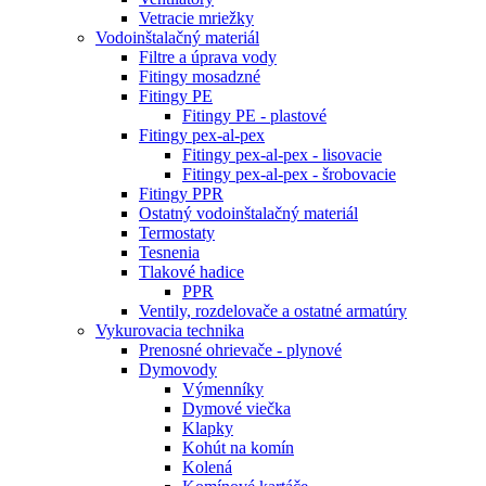
Vetracie mriežky
Vodoinštalačný materiál
Filtre a úprava vody
Fitingy mosadzné
Fitingy PE
Fitingy PE - plastové
Fitingy pex-al-pex
Fitingy pex-al-pex - lisovacie
Fitingy pex-al-pex - šrobovacie
Fitingy PPR
Ostatný vodoinštalačný materiál
Termostaty
Tesnenia
Tlakové hadice
PPR
Ventily, rozdelovače a ostatné armatúry
Vykurovacia technika
Prenosné ohrievače - plynové
Dymovody
Výmenníky
Dymové viečka
Klapky
Kohút na komín
Kolená