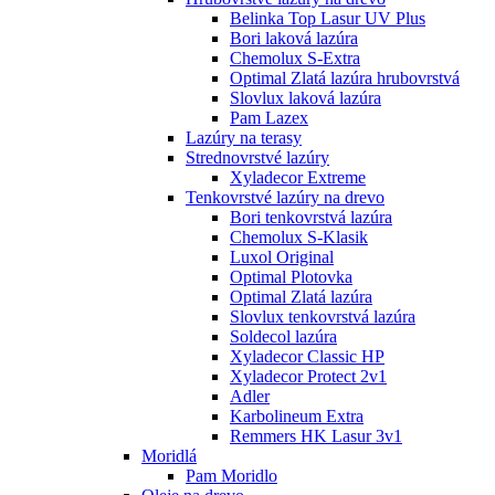
Belinka Top Lasur UV Plus
Bori laková lazúra
Chemolux S-Extra
Optimal Zlatá lazúra hrubovrstvá
Slovlux laková lazúra
Pam Lazex
Lazúry na terasy
Strednovrstvé lazúry
Xyladecor Extreme
Tenkovrstvé lazúry na drevo
Bori tenkovrstvá lazúra
Chemolux S-Klasik
Luxol Original
Optimal Plotovka
Optimal Zlatá lazúra
Slovlux tenkovrstvá lazúra
Soldecol lazúra
Xyladecor Classic HP
Xyladecor Protect 2v1
Adler
Karbolineum Extra
Remmers HK Lasur 3v1
Moridlá
Pam Moridlo