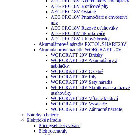
AEG PRO18V Akumulátory a nabíjačky
AEG PRO18V Kotúčové píly
AEG PRO18V Ostatné
AEG PRO18V Priamočiare a chvostové
píly
AEG PRO18V Rázové uťahováky
AEG PRO18V Skrutkovače
AEG PRO18V Uhlové brúsky
Akumulátorové náradie EXTOL SHARE20V
Akumulátorové náradie WORCRAFT 20V
WORCRAFT 20V Brúsky
WORCRAFT 20V Akumulátory a
nabíjačky
WORCRAFT 20V Ostatné
WORCRAFT 20V Píly
WORCRAFT 20V Sety náradia
WORCRAFT 20V Skrutkovače a rázové
uťahováky
WORCRAFT 20V Vŕtacie kladivá
WORCRAFT 20V Vysávače
WORCRAFT 20V Záhradné náradie
Baterky a batérie
Elektrické náradie
Priemyselné vysávače
Elektrocentrály