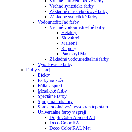
Vrchné nitrocelulózové farby
Vrchné syntetické farby
Základné nitrocelulózové farby
Základné syntetické farby
Vodouriediteľné farby
Vrchné vodouriediteľné farby
Hetakryl
Slovakryl
Malebná
Rapidry
Pamakryl Mat
Základné vodouriediteľné farby
Vypaľovacie farby
Farby v spreji
Efekty
Farby na kožu
Fólia v spreji
Metalické farby
Špeciálne farby
Spreje na radiátory
Spreje odolné voči vysokým teplotám
Univerzálne farby v spreji
Dupli-Color Aerosol Art
Deco Color RAL
Deco Color RAL Mat