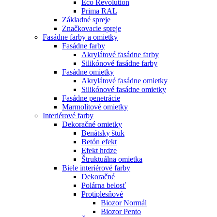
Eco Revolution
Prima RAL
Základné spreje
Značkovacie spreje
Fasádne farby a omietky
Fasádne farby
Akrylátové fasádne farby
Silikónové fasádne farby
Fasádne omietky
Akrylátové fasádne omietky
Silikónové fasádne omietky
Fasádne penetrácie
Marmolitové omietky
Interiérové farby
Dekoračné omietky
Benátsky štuk
Betón efekt
Efekt hrdze
Štruktuálna omietka
Biele interiérové farby
Dekoračné
Polárna belosť
Protiplesňové
Biozor Normál
Biozor Pento