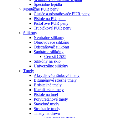
Špeciálne lepidlá
Montážne PUR peny
Čističe a odstraňovače PUR peny
Pištole na PU penu
Pištoľové PUR peny
Trubičkové PUR peny
Silikóny
Neutrálne silikóny
Obnovovače silikónu
Odstraňovač silikónu
Sanitárne silikóny
Ceresit CS25
Silikóny na sklo
Univerzálne silikóny
Tmely
Akrylátové a štukové tmely
Bituménové strešné tmely
Brúsiteľné tmely
Kachliarske tmely
Pištole na tmel
Polyuretánové tmely
Stavebné tmely
Striekacie tmely
Tmely na drevo