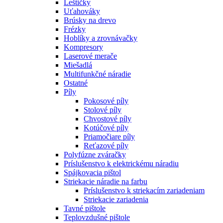
Leštičky
Uťahováky
Brúsky na drevo
Frézky
Hoblíky a zrovnávačky
Kompresory
Laserové merače
Miešadlá
Multifunkčné náradie
Ostatné
Píly
Pokosové píly
Stolové píly
Chvostové píly
Kotúčové píly
Priamočiare píly
Reťazové píly
Polyfúzne zváračky
Príslušenstvo k elektrickému náradiu
Spájkovacia pištol
Striekacie náradie na farbu
Príslušenstvo k striekacím zariadeniam
Striekacie zariadenia
Tavné pištole
Teplovzdušné pištole