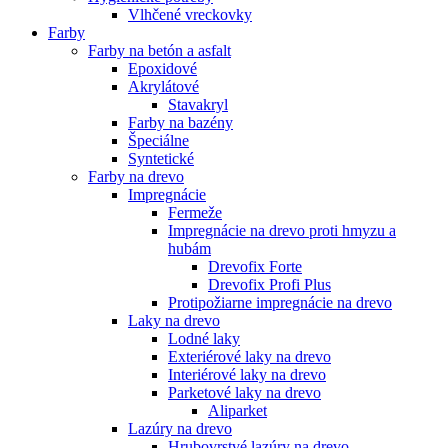
Vlhčené vreckovky
Farby
Farby na betón a asfalt
Epoxidové
Akrylátové
Stavakryl
Farby na bazény
Špeciálne
Syntetické
Farby na drevo
Impregnácie
Fermeže
Impregnácie na drevo proti hmyzu a
hubám
Drevofix Forte
Drevofix Profi Plus
Protipožiarne impregnácie na drevo
Laky na drevo
Lodné laky
Exteriérové laky na drevo
Interiérové laky na drevo
Parketové laky na drevo
Aliparket
Lazúry na drevo
Hrubovrstvé lazúry na drevo