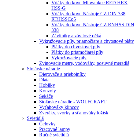
Vrtáky do kovu Milwaukee RED HEX
HSS-G
Vrtáky do kovu Nástroje CZ DIN 338
RTiHSSCo5
Vrtáky do kovu Nástroje CZ RNHSS DIN
338
Závitníky a závitové očká
Vykružovacie píly, priamočiare a chvostové pláty
Plátky do chvostovej píly
Plátky do priamočiarej píly
Vykružovacie píly
Zvinovacie metre, vodováhy, posuvné meradlá
Stolárske náradie
Dierovače a priebojníky
Dláta
Hoblíky
Konzoly
Sekáče
Stolárske náradie - WOLFCRAFT
Vyťahováky klincov
Zveráky, svorky a sťahováky ložísk
Svietidlá
Čelovky
Pracovné lampy
Ručné svietidlá