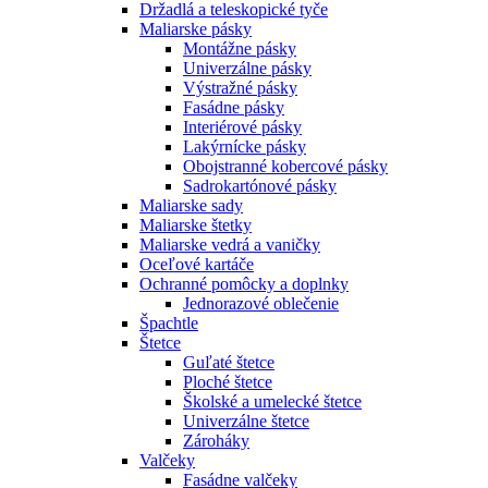
Držadlá a teleskopické tyče
Maliarske pásky
Montážne pásky
Univerzálne pásky
Výstražné pásky
Fasádne pásky
Interiérové pásky
Lakýrnícke pásky
Obojstranné kobercové pásky
Sadrokartónové pásky
Maliarske sady
Maliarske štetky
Maliarske vedrá a vaničky
Oceľové kartáče
Ochranné pomôcky a doplnky
Jednorazové oblečenie
Špachtle
Štetce
Guľaté štetce
Ploché štetce
Školské a umelecké štetce
Univerzálne štetce
Zároháky
Valčeky
Fasádne valčeky