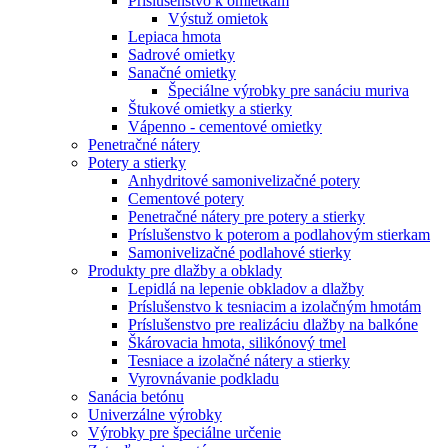
Príslušenstvo k omietkam
Výstuž omietok
Lepiaca hmota
Sadrové omietky
Sanačné omietky
Špeciálne výrobky pre sanáciu muriva
Štukové omietky a stierky
Vápenno - cementové omietky
Penetračné nátery
Potery a stierky
Anhydritové samonivelizačné potery
Cementové potery
Penetračné nátery pre potery a stierky
Príslušenstvo k poterom a podlahovým stierkam
Samonivelizačné podlahové stierky
Produkty pre dlažby a obklady
Lepidlá na lepenie obkladov a dlažby
Príslušenstvo k tesniacim a izolačným hmotám
Príslušenstvo pre realizáciu dlažby na balkóne
Škárovacia hmota, silikónový tmel
Tesniace a izolačné nátery a stierky
Vyrovnávanie podkladu
Sanácia betónu
Univerzálne výrobky
Výrobky pre špeciálne určenie