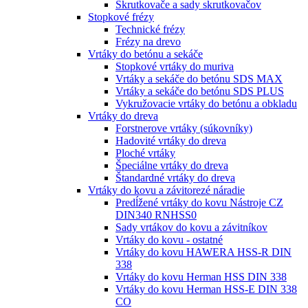
Skrutkovače a sady skrutkovačov
Stopkové frézy
Technické frézy
Frézy na drevo
Vrtáky do betónu a sekáče
Stopkové vrtáky do muriva
Vrtáky a sekáče do betónu SDS MAX
Vrtáky a sekáče do betónu SDS PLUS
Vykružovacie vrtáky do betónu a obkladu
Vrtáky do dreva
Forstnerove vrtáky (súkovníky)
Hadovité vrtáky do dreva
Ploché vrtáky
Špeciálne vrtáky do dreva
Štandardné vrtáky do dreva
Vrtáky do kovu a závitorezé náradie
Predĺžené vrtáky do kovu Nástroje CZ
DIN340 RNHSS0
Sady vrtákov do kovu a závitníkov
Vrtáky do kovu - ostatné
Vrtáky do kovu HAWERA HSS-R DIN
338
Vrtáky do kovu Herman HSS DIN 338
Vrtáky do kovu Herman HSS-E DIN 338
CO