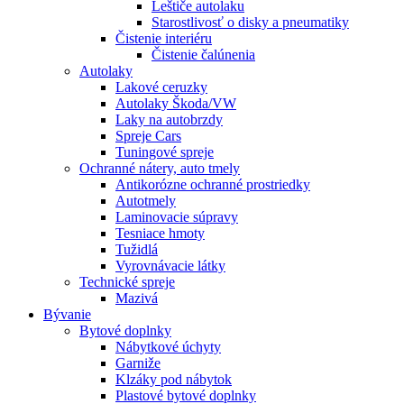
Leštiče autolaku
Starostlivosť o disky a pneumatiky
Čistenie interiéru
Čistenie čalúnenia
Autolaky
Lakové ceruzky
Autolaky Škoda/VW
Laky na autobrzdy
Spreje Cars
Tuningové spreje
Ochranné nátery, auto tmely
Antikorózne ochranné prostriedky
Autotmely
Laminovacie súpravy
Tesniace hmoty
Tužidlá
Vyrovnávacie látky
Technické spreje
Mazivá
Bývanie
Bytové doplnky
Nábytkové úchyty
Garniže
Klzáky pod nábytok
Plastové bytové doplnky