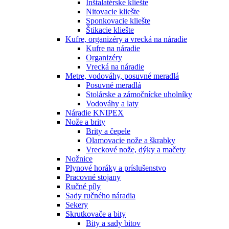
Inštalatérske kliešte
Nitovacie kliešte
Sponkovacie kliešte
Štikacie kliešte
Kufre, organizéry a vrecká na náradie
Kufre na náradie
Organizéry
Vrecká na náradie
Metre, vodováhy, posuvné meradlá
Posuvné meradlá
Stolárske a zámočnícke uholníky
Vodováhy a laty
Náradie KNIPEX
Nože a brity
Brity a čepele
Olamovacie nože a škrabky
Vreckové nože, dýky a mačety
Nožnice
Plynové horáky a príslušenstvo
Pracovné stojany
Ručné píly
Sady ručného náradia
Sekery
Skrutkovače a bity
Bity a sady bitov