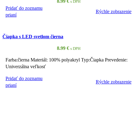
8.99
€
s DPH
Pridať do zoznamu
Rýchle zobrazenie
PRIDAŤ DO KOŠÍKA
prianí
Čiapka s LED svetlom čierna
8.99
€
s DPH
Farba:čierna Materiál: 100% polyakryl Typ:Čiapka Prevedenie:
Univerzálna veľkosť
Pridať do zoznamu
Rýchle zobrazenie
PRIDAŤ DO KOŠÍKA
prianí
Čiapka s LED svetlom žltá
8.99
€
s DPH
LED čiapky v neónovo žltej alebo čiernej farbe s reflexnými
pruhmi. LED svetlo sa dá dokonale prispôsobiť poli činnosti v