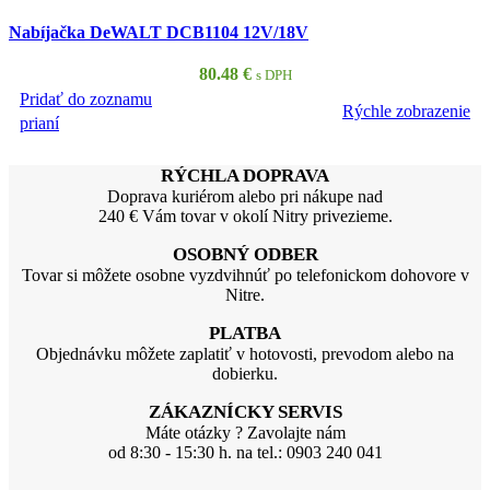
Nabíjačka DeWALT DCB1104 12V/18V
80.48
€
s DPH
Pridať do zoznamu
Rýchle zobrazenie
PRIDAŤ DO KOŠÍKA
prianí
RÝCHLA DOPRAVA
Doprava kuriérom alebo pri nákupe nad
240 € Vám tovar v okolí Nitry privezieme.
OSOBNÝ ODBER
Tovar si môžete osobne vyzdvihnúť po telefonickom dohovore v
Nitre.
PLATBA
Objednávku môžete zaplatiť v hotovosti, prevodom alebo na
dobierku.
ZÁKAZNÍCKY SERVIS
Máte otázky ? Zavolajte nám
od 8:30 - 15:30 h. na tel.: 0903 240 041