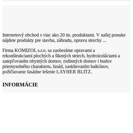
Internetový obchod s viac ako 20 tis. produktami. V našej ponuke
nájdete produkty pre stavbu, záhradu, opravu strechy ...
Firma KOMIZOL s.r.o. sa zaoberáme opravami a
rekonštrukciami plochých a šikmých striech, hydroizoláciami a
zatepľovaním obytných domov, rodinných domov i budov
priemyselného charakteru, fasád, zasklievaním balkónov,
požičiavame fasádne lešenie LAYHER BLITZ.
INFORMÁCIE
O firme
Obchodné podmienky
Doprava a platba
Reklamačný poriadok