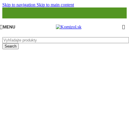
Skip to navigation
Skip to main content
MENU
Search
Neboli nájdené žiadne produkty zodpovedajúce vášmu výberu.
Search
RÝCHLA DOPRAVA
Doprava kuriérom alebo pri nákupe nad
240 € Vám tovar v okolí Nitry privezieme.
OSOBNÝ ODBER
Tovar si môžete osobne vyzdvihnúť po telefonickom dohovore v
Nitre.
PLATBA
Objednávku môžete zaplatiť v hotovosti, prevodom alebo na