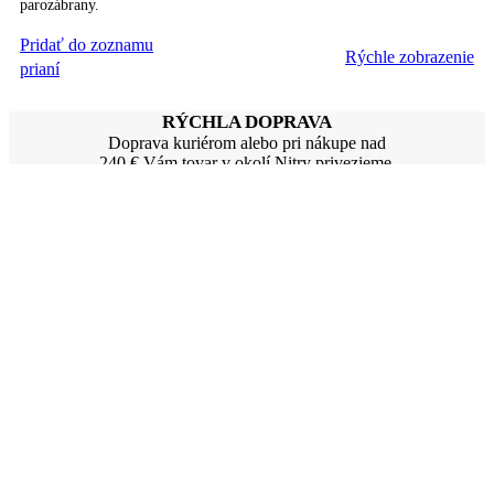
parozábrany.
Pridať do zoznamu
Rýchle zobrazenie
PRIDAŤ DO KOŠÍKA
prianí
RÝCHLA DOPRAVA
Doprava kuriérom alebo pri nákupe nad
240 € Vám tovar v okolí Nitry privezieme.
OSOBNÝ ODBER
Tovar si môžete osobne vyzdvihnúť po telefonickom dohovore v
Nitre.
PLATBA
Objednávku môžete zaplatiť v hotovosti, prevodom alebo na
dobierku.
ZÁKAZNÍCKY SERVIS
Máte otázky ? Zavolajte nám
od 8:30 - 15:30 h. na tel.: 0903 240 041