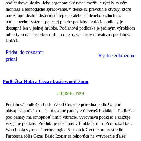
obdĺžnikovej dosky. Jeho ergonomický tvar umožňuje rýchly systém
montáže a jednoduché spracovanie.V doske sú pravouhlé otvory, ktoré
umožňujú ideálnu distribúciu teplého alebo studeného vzduchu z
podlahového systému po celej ploche podlahy. Izolácia podlahy je
dostupná len v jednej hrúbke. Podlahová podložka je jediným výrobkom
tohto typu na európskom trhu, čo jej dáva názov inovatívna podlahová
izolácia.
Pridať do zoznamu
Rýchle zobrazenie
PRIDAŤ DO KOŠÍKA
prianí
Podložka Hobra Cezar basic wood 7mm
34.49
€
s DPH
Podlahová podložka Basic Wood Cezar je prírodná podložka pod
plávajúce podlahy t.j. laminované panely z drevených vlákien. Podložka
pod panely má schopnosť tlmiť vibrácie, vyrovnáva podklad a znižuje
vŕzganie podlahy. Produkt je dostupný v hrúbke 7 mm. Podložka Basic
Wood bola vyrobená technológiou šetrnou k životnému prostrediu.
Parotesná fólia Cezar Basic Izopar sa odporúča na vytvorenie ďalšej