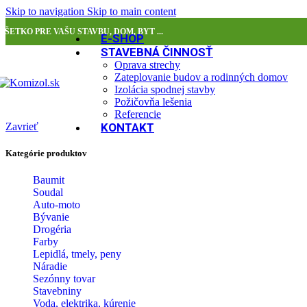
Skip to navigation
Skip to main content
VŠETKO PRE VAŠU STAVBU, DOM, BYT ...
E-SHOP
STAVEBNÁ ČINNOSŤ
Oprava strechy
Zateplovanie budov a rodinných domov
Izolácia spodnej stavby
Požičovňa lešenia
Referencie
Zavrieť
KONTAKT
Kategórie produktov
Baumit
Soudal
Auto-moto
Bývanie
Drogéria
Farby
Lepidlá, tmely, peny
Náradie
Sezónny tovar
Stavebniny
Voda, elektrika, kúrenie