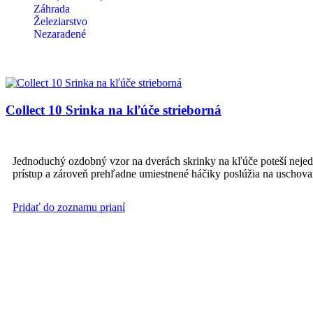
Záhrada
Železiarstvo
Nezaradené
Collect 10 Srinka na kľúče strieborná
Jednoduchý ozdobný vzor na dverách skrinky na kľúče poteší nejedn
prístup a zároveň prehľadne umiestnené háčiky poslúžia na uschovan
Pridať do zoznamu prianí