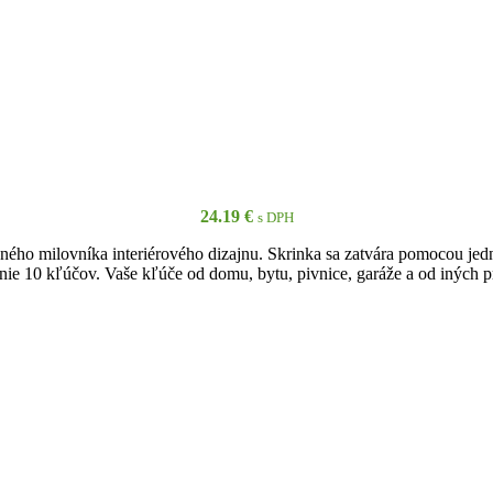
24.19
€
s DPH
ého milovníka interiérového dizajnu. Skrinka sa zatvára pomocou jedn
ie 10 kľúčov. Vaše kľúče od domu, bytu, pivnice, garáže a od iných pr
PRIDAŤ DO KOŠÍKA