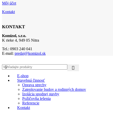
Môj účet
Kontakt
KONTAKT
Komizol, s.r.o.
K rieke 4, 949 05 Nitra
Tel.: 0903 240 041
E-mail:
predaj@komizol.sk
E-shop
Stavebná činnosť
Oprava strechy
Zateplovanie budov a rodinných domov
Izolácia spodnej stavby
Požičovňa lešenia
Referencie
Kontakt