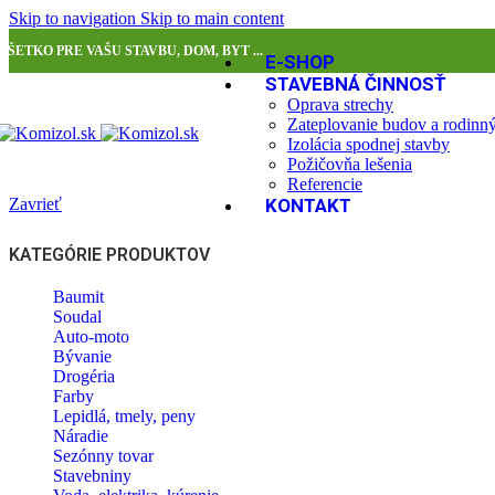
Skip to navigation
Skip to main content
VŠETKO PRE VAŠU STAVBU, DOM, BYT ...
E-SHOP
STAVEBNÁ ČINNOSŤ
Oprava strechy
Zateplovanie budov a rodin
Izolácia spodnej stavby
Požičovňa lešenia
Referencie
Zavrieť
KONTAKT
KATEGÓRIE PRODUKTOV
Baumit
Soudal
Auto-moto
Bývanie
Drogéria
Farby
Lepidlá, tmely, peny
Náradie
Sezónny tovar
Stavebniny