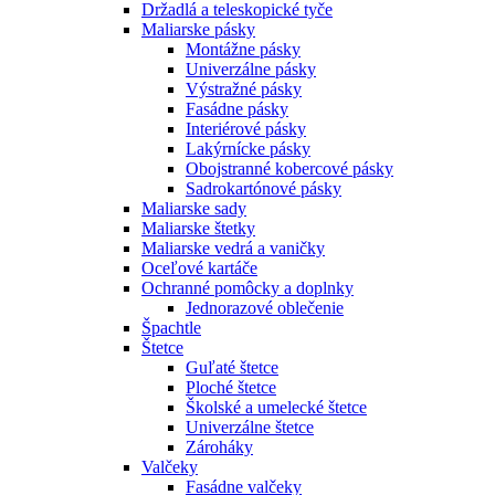
Držadlá a teleskopické tyče
Maliarske pásky
Montážne pásky
Univerzálne pásky
Výstražné pásky
Fasádne pásky
Interiérové pásky
Lakýrnícke pásky
Obojstranné kobercové pásky
Sadrokartónové pásky
Maliarske sady
Maliarske štetky
Maliarske vedrá a vaničky
Oceľové kartáče
Ochranné pomôcky a doplnky
Jednorazové oblečenie
Špachtle
Štetce
Guľaté štetce
Ploché štetce
Školské a umelecké štetce
Univerzálne štetce
Zároháky
Valčeky
Fasádne valčeky