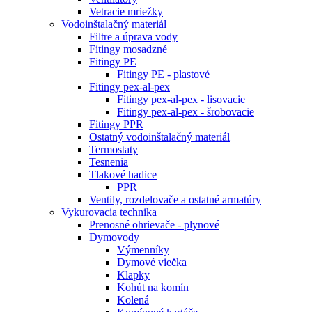
Vetracie mriežky
Vodoinštalačný materiál
Filtre a úprava vody
Fitingy mosadzné
Fitingy PE
Fitingy PE - plastové
Fitingy pex-al-pex
Fitingy pex-al-pex - lisovacie
Fitingy pex-al-pex - šrobovacie
Fitingy PPR
Ostatný vodoinštalačný materiál
Termostaty
Tesnenia
Tlakové hadice
PPR
Ventily, rozdelovače a ostatné armatúry
Vykurovacia technika
Prenosné ohrievače - plynové
Dymovody
Výmenníky
Dymové viečka
Klapky
Kohút na komín
Kolená