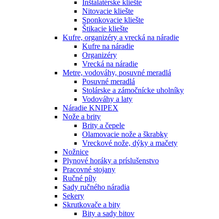
Inštalatérske kliešte
Nitovacie kliešte
Sponkovacie kliešte
Štikacie kliešte
Kufre, organizéry a vrecká na náradie
Kufre na náradie
Organizéry
Vrecká na náradie
Metre, vodováhy, posuvné meradlá
Posuvné meradlá
Stolárske a zámočnícke uholníky
Vodováhy a laty
Náradie KNIPEX
Nože a brity
Brity a čepele
Olamovacie nože a škrabky
Vreckové nože, dýky a mačety
Nožnice
Plynové horáky a príslušenstvo
Pracovné stojany
Ručné píly
Sady ručného náradia
Sekery
Skrutkovače a bity
Bity a sady bitov