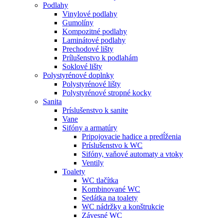
Podlahy
Vinylové podlahy
Gumolíny
Kompozitné podlahy
Laminátové podlahy
Prechodové lišty
Prílušenstvo k podlahám
Soklové lišty
Polystyrénové doplnky
Polystyrénové lišty
Polystyrénové stropné kocky
Sanita
Príslušenstvo k sanite
Vane
Sifóny a armatúry
Pripojovacie hadice a predĺženia
Príslušenstvo k WC
Sifóny, vaňové automaty a vtoky
Ventily
Toalety
WC tlačítka
Kombinované WC
Sedátka na toalety
WC nádržky a konštrukcie
Závesné WC