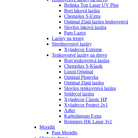
Belinka Top Lasur UV Plus
Bori laková lazúra
Chemolux S-Extra
Optimal Zlatá lazúra hrubovrstvá
Slovlux laková lazúra
Pam Lazex
Lazúry na terasy
Strednovrstvé lazúry
Xyladecor Extreme
Tenkovrstvé lazúry na drevo
Bori tenkovrstvá lazúra
Chemolux S-Klasik
Luxol Original
Optimal Plotovka
Optimal Zlatá lazúra
Slovlux tenkovrstvá lazúra
Soldecol lazúra
Xyladecor Classic HP
Xyladecor Protect 2v1
Adler
Karbolineum Extra
Remmers HK Lasur 3v1
Moridlá
Pam Moridlo