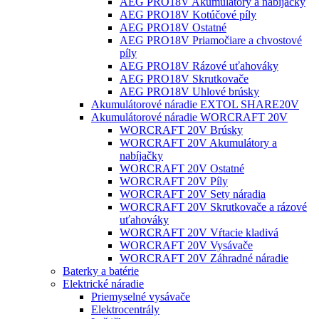
AEG PRO18V Akumulátory a nabíjačky
AEG PRO18V Kotúčové píly
AEG PRO18V Ostatné
AEG PRO18V Priamočiare a chvostové
píly
AEG PRO18V Rázové uťahováky
AEG PRO18V Skrutkovače
AEG PRO18V Uhlové brúsky
Akumulátorové náradie EXTOL SHARE20V
Akumulátorové náradie WORCRAFT 20V
WORCRAFT 20V Brúsky
WORCRAFT 20V Akumulátory a
nabíjačky
WORCRAFT 20V Ostatné
WORCRAFT 20V Píly
WORCRAFT 20V Sety náradia
WORCRAFT 20V Skrutkovače a rázové
uťahováky
WORCRAFT 20V Vŕtacie kladivá
WORCRAFT 20V Vysávače
WORCRAFT 20V Záhradné náradie
Baterky a batérie
Elektrické náradie
Priemyselné vysávače
Elektrocentrály