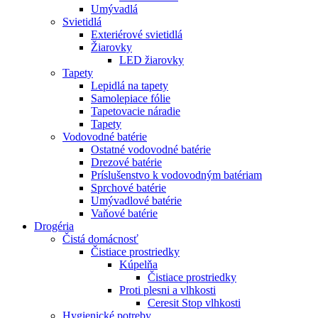
Umývadlá
Svietidlá
Exteriérové svietidlá
Žiarovky
LED žiarovky
Tapety
Lepidlá na tapety
Samolepiace fólie
Tapetovacie náradie
Tapety
Vodovodné batérie
Ostatné vodovodné batérie
Drezové batérie
Príslušenstvo k vodovodným batériam
Sprchové batérie
Umývadlové batérie
Vaňové batérie
Drogéria
Čistá domácnosť
Čistiace prostriedky
Kúpelňa
Čistiace prostriedky
Proti plesni a vlhkosti
Ceresit Stop vlhkosti
Hygienické potreby