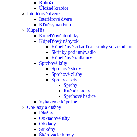
Rohože
Úložné krabice
Interiérové dvere
Interiérové dvere
Kľučky na dvere
Kúpeľňa
Kúpeľňové doplnky
Kúpeľňový nábytok
Kúpeľňové zrkadlá a skrinky so zrkadlami
Skrinky pod umývadlo
Kúpeľňové radiátory
Sprchové kúty
Sprchové steny
Sprchové zľaby
Sprchy a sety
Sprchy
Ručné sprchy
Sprchové hadice
Vybavenie kúpeľne
Obklady a dlažby
Dlažby
Obkladové lišty
Obklady
Silikóny
Škárovacie hmoty