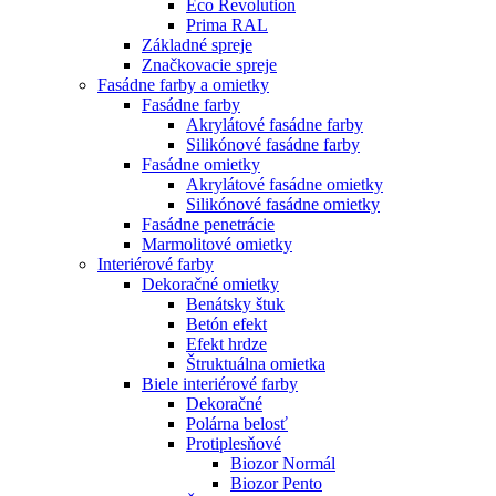
Eco Revolution
Prima RAL
Základné spreje
Značkovacie spreje
Fasádne farby a omietky
Fasádne farby
Akrylátové fasádne farby
Silikónové fasádne farby
Fasádne omietky
Akrylátové fasádne omietky
Silikónové fasádne omietky
Fasádne penetrácie
Marmolitové omietky
Interiérové farby
Dekoračné omietky
Benátsky štuk
Betón efekt
Efekt hrdze
Štruktuálna omietka
Biele interiérové farby
Dekoračné
Polárna belosť
Protiplesňové
Biozor Normál
Biozor Pento