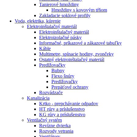
Tanierové hmoždiny
Hmoždiny s kovovým tŕňom
Zakladacie soklové profily
Voda, elektrika, kúrenie
Elektroinštalačný materiál
Elektroinštalačný materiál
Elektroizolačné pásky
Informačné, príkazové a zákazové tabuľky
Káble
Multimetre, spínacie hodiny, zvončeky
Ostatný elektroinštalačný materiál
Predlžovačky
Bubny
Flexo šnúry
Predlžovačky
Prepäťové ochrany
Rozvádzače
Kanalizácia
Krtko - prepchávanie odpadov
HT rúry a príslušenstvo
KG rúry a príslušenstvo
Ventilačný systém
Revízne dvierka
Rozvody vetrania
Ventilátory