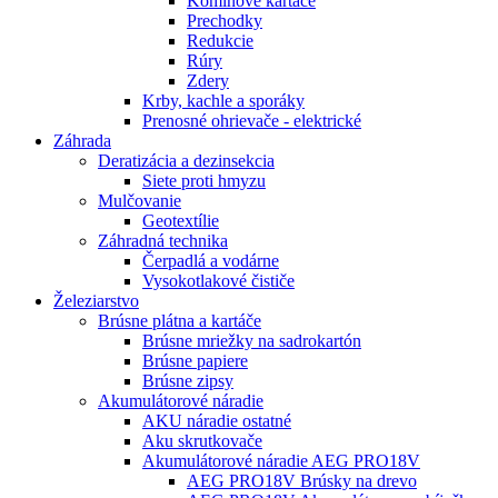
Komínové kartáče
Prechodky
Redukcie
Rúry
Zdery
Krby, kachle a sporáky
Prenosné ohrievače - elektrické
Záhrada
Deratizácia a dezinsekcia
Siete proti hmyzu
Mulčovanie
Geotextílie
Záhradná technika
Čerpadlá a vodárne
Vysokotlakové čističe
Železiarstvo
Brúsne plátna a kartáče
Brúsne mriežky na sadrokartón
Brúsne papiere
Brúsne zipsy
Akumulátorové náradie
AKU náradie ostatné
Aku skrutkovače
Akumulátorové náradie AEG PRO18V
AEG PRO18V Brúsky na drevo