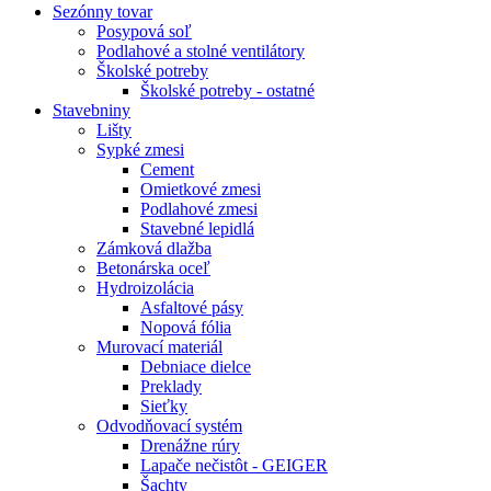
Sezónny tovar
Posypová soľ
Podlahové a stolné ventilátory
Školské potreby
Školské potreby - ostatné
Stavebniny
Lišty
Sypké zmesi
Cement
Omietkové zmesi
Podlahové zmesi
Stavebné lepidlá
Zámková dlažba
Betonárska oceľ
Hydroizolácia
Asfaltové pásy
Nopová fólia
Murovací materiál
Debniace dielce
Preklady
Sieťky
Odvodňovací systém
Drenážne rúry
Lapače nečistôt - GEIGER
Šachty