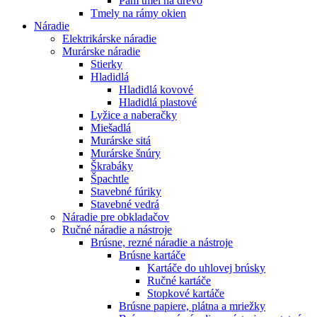
Pam tmel na drevo
Tmely na rámy okien
Náradie
Elektrikárske náradie
Murárske náradie
Stierky
Hladidlá
Hladidlá kovové
Hladidlá plastové
Lyžice a naberačky
Miešadlá
Murárske sitá
Murárske šnúry
Škrabáky
Špachtle
Stavebné fúriky
Stavebné vedrá
Náradie pre obkladačov
Ručné náradie a nástroje
Brúsne, rezné náradie a nástroje
Brúsne kartáče
Kartáče do uhlovej brúsky
Ručné kartáče
Stopkové kartáče
Brúsne papiere, plátna a mriežky