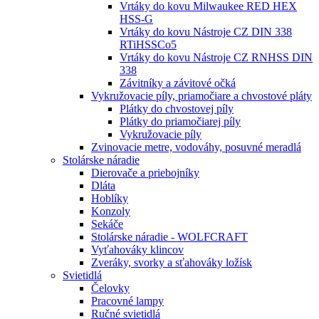
Vrtáky do kovu Milwaukee RED HEX
HSS-G
Vrtáky do kovu Nástroje CZ DIN 338
RTiHSSCo5
Vrtáky do kovu Nástroje CZ RNHSS DIN
338
Závitníky a závitové očká
Vykružovacie píly, priamočiare a chvostové pláty
Plátky do chvostovej píly
Plátky do priamočiarej píly
Vykružovacie píly
Zvinovacie metre, vodováhy, posuvné meradlá
Stolárske náradie
Dierovače a priebojníky
Dláta
Hoblíky
Konzoly
Sekáče
Stolárske náradie - WOLFCRAFT
Vyťahováky klincov
Zveráky, svorky a sťahováky ložísk
Svietidlá
Čelovky
Pracovné lampy
Ručné svietidlá