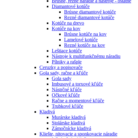
Brúsne, rezné náradie a nástroje - ostatné
Diamantové kotúče
Brúsne diamantové kotúče
Rezné diamantové kotúče
Kotúče na drevo
Kotúče na kov
Brúsne kotúče na kov
Lamelové kotúče
Rezné kotúče na kov
Leštiace kotúče
Nástroje k multifunkčnému náradiu
Pílniky a rašple
Ceruzky a popisovače
Gola sady, račne a kľúče
Gola sady
Imbusové a torxové kľúče
Nástrčné kľúče
Očkové kľúče
Račne a momentové kľúče
Trubkové kľúče
Kladivá
Murárske kladivá
Stolárske kladivá
Zámočnícke kladivá
Kliešte, nitovacie a sponkovacie náradie