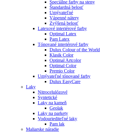
Špeciálne farby na steny
Štandardná belosť
Umývateľné
Vápenné nátery
Zvýšená belosť
Latexové interiérové farby
Optimal Latex
Pam Latex
Tónované interiérové farby
Dulux Colour of the World
Klasik Color
Optimal Artcolor
Optimal Color
Premio Color
Umývateľné tónované farby
Dulux EasyCare
Laky
Nitrocelulózové
Syntetické
Laky na kameň
Geolak
Laky na parkety
Vodouriediteľné laky
Pam lak
Maliarske náradie