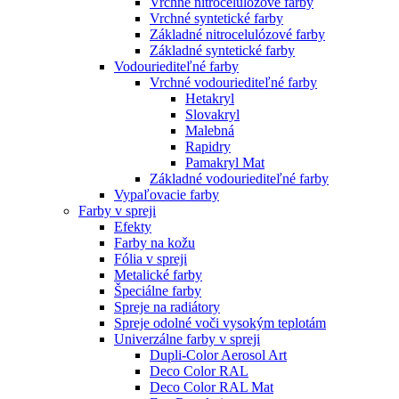
Vrchné nitrocelulózové farby
Vrchné syntetické farby
Základné nitrocelulózové farby
Základné syntetické farby
Vodouriediteľné farby
Vrchné vodouriediteľné farby
Hetakryl
Slovakryl
Malebná
Rapidry
Pamakryl Mat
Základné vodouriediteľné farby
Vypaľovacie farby
Farby v spreji
Efekty
Farby na kožu
Fólia v spreji
Metalické farby
Špeciálne farby
Spreje na radiátory
Spreje odolné voči vysokým teplotám
Univerzálne farby v spreji
Dupli-Color Aerosol Art
Deco Color RAL
Deco Color RAL Mat