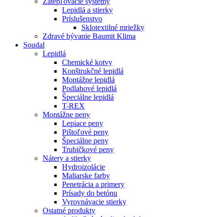
Zatepľovacie systémy
Lepidlá a stierky
Príslušenstvo
Sklotextilné mriežky
Zdravé bývanie Baumit Klima
Soudal
Lepidlá
Chemické kotvy
Konštrukčné lepidlá
Montážne lepidlá
Podlahové lepidlá
Špeciálne lepidlá
T-REX
Montážne peny
Lepiace peny
Pištoľové peny
Špeciálne peny
Trubičkové peny
Nátery a stierky
Hydroizolácie
Maliarske farby
Penetrácia a primery
Prísady do betónu
Vyrovnávacie stierky
Ostatné produkty