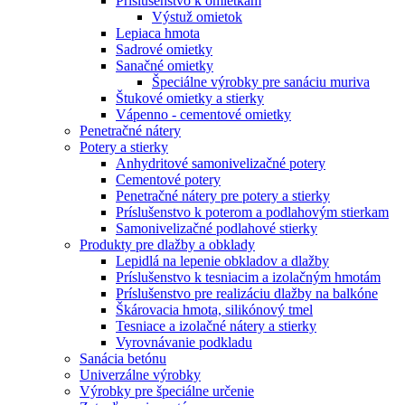
Príslušenstvo k omietkam
Výstuž omietok
Lepiaca hmota
Sadrové omietky
Sanačné omietky
Špeciálne výrobky pre sanáciu muriva
Štukové omietky a stierky
Vápenno - cementové omietky
Penetračné nátery
Potery a stierky
Anhydritové samonivelizačné potery
Cementové potery
Penetračné nátery pre potery a stierky
Príslušenstvo k poterom a podlahovým stierkam
Samonivelizačné podlahové stierky
Produkty pre dlažby a obklady
Lepidlá na lepenie obkladov a dlažby
Príslušenstvo k tesniacim a izolačným hmotám
Príslušenstvo pre realizáciu dlažby na balkóne
Škárovacia hmota, silikónový tmel
Tesniace a izolačné nátery a stierky
Vyrovnávanie podkladu
Sanácia betónu
Univerzálne výrobky
Výrobky pre špeciálne určenie