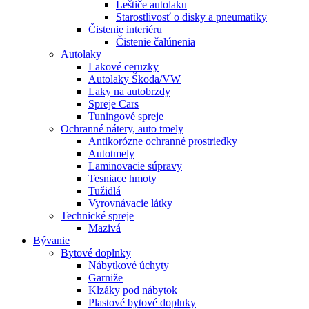
Leštiče autolaku
Starostlivosť o disky a pneumatiky
Čistenie interiéru
Čistenie čalúnenia
Autolaky
Lakové ceruzky
Autolaky Škoda/VW
Laky na autobrzdy
Spreje Cars
Tuningové spreje
Ochranné nátery, auto tmely
Antikorózne ochranné prostriedky
Autotmely
Laminovacie súpravy
Tesniace hmoty
Tužidlá
Vyrovnávacie látky
Technické spreje
Mazivá
Bývanie
Bytové doplnky
Nábytkové úchyty
Garniže
Klzáky pod nábytok
Plastové bytové doplnky