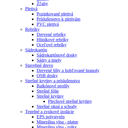
Žľaby
Pletivá
Pozinkované pletivá
Príslušenstvo k pletivám
PVC pletivá
Rebríky
Drevené rebríky
Hliníkové rebríky
Oceľové rebríky
Sádrokartón
Sádrokartónové dosky
Sádry a tmely
Stavebné drevo
Drevené lišty a hobľované hranoly
OSB dosky
Strešné krytiny a príslušenstvo
Balkónové profily
Strešné fólie
Strešné krytiny
Plechové strešné krytiny
Strešné okná a schody
Tepelné a zvukové izolácie
EPS polystyrén
Minerálna vlna - platne
Minerálna vlna - rolky