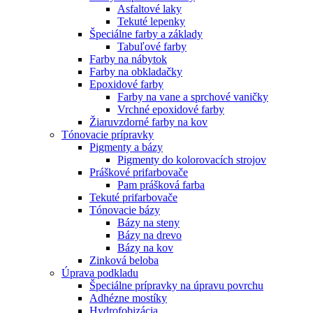
Asfaltové laky
Tekuté lepenky
Špeciálne farby a základy
Tabuľové farby
Farby na nábytok
Farby na obkladačky
Epoxidové farby
Farby na vane a sprchové vaničky
Vrchné epoxidové farby
Žiaruvzdorné farby na kov
Tónovacie prípravky
Pigmenty a bázy
Pigmenty do kolorovacích strojov
Práškové prifarbovače
Pam prášková farba
Tekuté prifarbovače
Tónovacie bázy
Bázy na steny
Bázy na drevo
Bázy na kov
Zinková beloba
Úprava podkladu
Špeciálne prípravky na úpravu povrchu
Adhézne mostíky
Hydrofobizácia