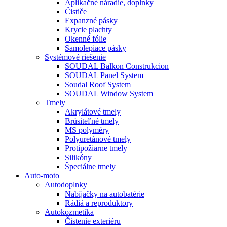
Aplikačné náradie, doplnky
Čističe
Expanzné pásky
Krycie plachty
Okenné fólie
Samolepiace pásky
Systémové riešenie
SOUDAL Balkon Construkcion
SOUDAL Panel System
Soudal Roof System
SOUDAL Window System
Tmely
Akrylátové tmely
Brúsiteľné tmely
MS polyméry
Polyuretánové tmely
Protipožiarne tmely
Silikóny
Špeciálne tmely
Auto-moto
Autodoplnky
Nabíjačky na autobatérie
Rádiá a reproduktory
Autokozmetika
Čistenie exteriéru