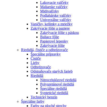
Lakovacie valčeky
Maliarske valčeky
Midivalčeky
Podlahárske valčeky
Univerzálne valčeky
Vaničky, kelímky a mriežky
Zakrývacie fólie a papiere
Zakrývacie fólie s páskou
Baliace fólie
Papierové lepenky
Zakrývacie fólie
Riedidlá, čističe a odhrdzovače
Špeciálne prípravky
Čističe
Liehy
Odhrdzovače
Odstraňovače starých farieb
Riedidlá
Nitrocelulózové riedidlá
Polyuretánové riedidlá
Špeciálne riedidlá
Syntetické riedidlá
Technický benzín
Špeciálne farby
Farby na ploché strechy