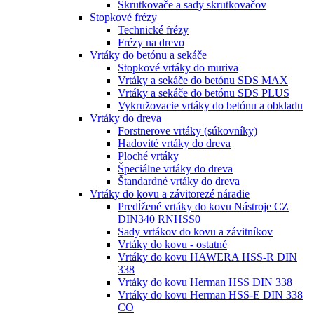
Skrutkovače a sady skrutkovačov
Stopkové frézy
Technické frézy
Frézy na drevo
Vrtáky do betónu a sekáče
Stopkové vrtáky do muriva
Vrtáky a sekáče do betónu SDS MAX
Vrtáky a sekáče do betónu SDS PLUS
Vykružovacie vrtáky do betónu a obkladu
Vrtáky do dreva
Forstnerove vrtáky (súkovníky)
Hadovité vrtáky do dreva
Ploché vrtáky
Špeciálne vrtáky do dreva
Štandardné vrtáky do dreva
Vrtáky do kovu a závitorezé náradie
Predĺžené vrtáky do kovu Nástroje CZ
DIN340 RNHSS0
Sady vrtákov do kovu a závitníkov
Vrtáky do kovu - ostatné
Vrtáky do kovu HAWERA HSS-R DIN
338
Vrtáky do kovu Herman HSS DIN 338
Vrtáky do kovu Herman HSS-E DIN 338
CO