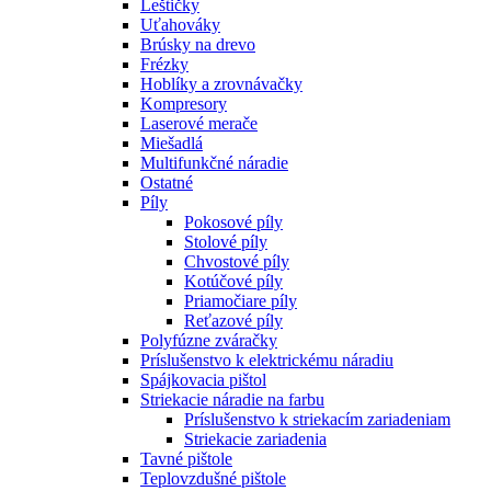
Leštičky
Uťahováky
Brúsky na drevo
Frézky
Hoblíky a zrovnávačky
Kompresory
Laserové merače
Miešadlá
Multifunkčné náradie
Ostatné
Píly
Pokosové píly
Stolové píly
Chvostové píly
Kotúčové píly
Priamočiare píly
Reťazové píly
Polyfúzne zváračky
Príslušenstvo k elektrickému náradiu
Spájkovacia pištol
Striekacie náradie na farbu
Príslušenstvo k striekacím zariadeniam
Striekacie zariadenia
Tavné pištole
Teplovzdušné pištole