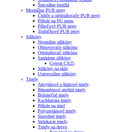
Špeciálne lepidlá
Montážne PUR peny
Čističe a odstraňovače PUR peny
Pištole na PU penu
Pištoľové PUR peny
Trubičkové PUR peny
Silikóny
Neutrálne silikóny
Obnovovače silikónu
Odstraňovač silikónu
Sanitárne silikóny
Ceresit CS25
Silikóny na sklo
Univerzálne silikóny
Tmely
Akrylátové a štukové tmely
Bituménové strešné tmely
Brúsiteľné tmely
Kachliarske tmely
Pištole na tmel
Polyuretánové tmely
Stavebné tmely
Striekacie tmely
Tmely na drevo