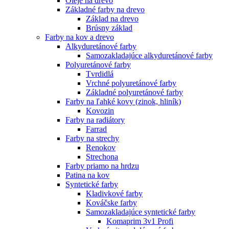
Oleje na drevo
Základné farby na drevo
Základ na drevo
Brúsny základ
Farby na kov a drevo
Alkyduretánové farby
Samozakladajúce alkyduretánové farby
Polyuretánové farby
Tvrdidlá
Vrchné polyuretánové farby
Základné polyuretánové farby
Farby na ľahké kovy (zinok, hliník)
Kovozin
Farby na radiátory
Farrad
Farby na strechy
Renokov
Strechona
Farby priamo na hrdzu
Patina na kov
Syntetické farby
Kladivkové farby
Kováčske farby
Samozakladajúce syntetické farby
Komaprim 3v1 Profi