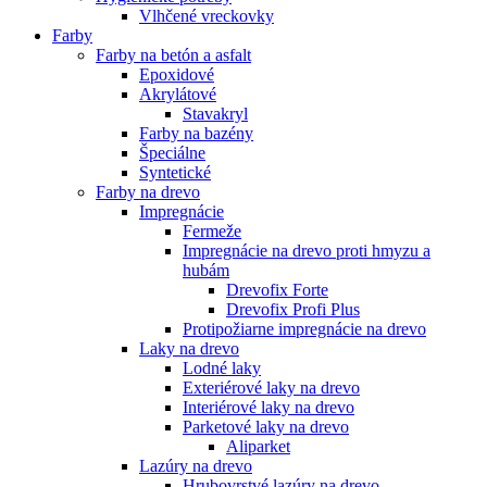
Vlhčené vreckovky
Farby
Farby na betón a asfalt
Epoxidové
Akrylátové
Stavakryl
Farby na bazény
Špeciálne
Syntetické
Farby na drevo
Impregnácie
Fermeže
Impregnácie na drevo proti hmyzu a
hubám
Drevofix Forte
Drevofix Profi Plus
Protipožiarne impregnácie na drevo
Laky na drevo
Lodné laky
Exteriérové laky na drevo
Interiérové laky na drevo
Parketové laky na drevo
Aliparket
Lazúry na drevo
Hrubovrstvé lazúry na drevo