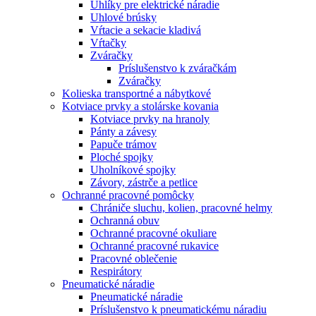
Uhlíky pre elektrické náradie
Uhlové brúsky
Vŕtacie a sekacie kladivá
Vŕtačky
Zváračky
Príslušenstvo k zváračkám
Zváračky
Kolieska transportné a nábytkové
Kotviace prvky a stolárske kovania
Kotviace prvky na hranoly
Pánty a závesy
Papuče trámov
Ploché spojky
Uholníkové spojky
Závory, zástrče a petlice
Ochranné pracovné pomôcky
Chrániče sluchu, kolien, pracovné helmy
Ochranná obuv
Ochranné pracovné okuliare
Ochranné pracovné rukavice
Pracovné oblečenie
Respirátory
Pneumatické náradie
Pneumatické náradie
Príslušenstvo k pneumatickému náradiu