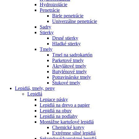
Hydroizolácie
Penetrácie
Biele penetrácie
Univerzálne penetrácie
Sadry
Stierky
Drsné stierky
Hladké stierky
Tmely
Tmel na sadrokartón
Parketové tmely
Akrylátové tmely
Butylénové tmely
Potravinárske tmely
Štukové tmely
Lepidlá, tmely, peny
Lepidlá
Lepiace pásky
Lepidlá na drevo a papier
Lepidlá na obuv
Lepidlá na podlahy
Montážne kartušové lepidlá
Chemické kotvy
Extrémne silné lepidlá
Sekundové/kontaktné lepidlá