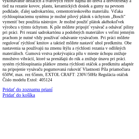
vykonávanie deliacich a tvarových rezov najmä do dreva a drevotriesky a
tiež na rezanie kovov, plastu, keramických dosiek a gumy na pevnom
podklade, ďalej sadrokartónu, cementotrieskového materiálu. Vďaka
rýchloupínaciemu systému je možné pílový plátok s úchytom „Bosch“
vymeniť bez použitia nástrojov. Je možné použiť plátok akéhokoľvek
výrobcu s týmto úchytom. K píle môžete pripojiť vysávač a odsávať piliny
pri práci. Pri rezaní sadrokartónu a podobných materiálov s veľmi jemným
prachom je nutné vždy používať odsávanie vysávačom. Pri práci môžete
regulovať rýchlosť kmitov a taktiež môžete nastaviť uhol predkmitu. Obe
nastavenia sa používajú na zmenu štýlu a rýchlosti rezania v odlišných
materiáloch. Gumová vrstva pokrývajúca pílu v mieste úchopu znižuje
množstvo vibrácií, ktoré sa prenášajú do rúk a znižuje únavu pri práci.
systém rýchloupínania plátkov zmena rýchlosti otáčok a predkmitu adaptér
na pripojenie vysávaču pogumovaná rukoväť Vlastnosti Píla priamočiara
650W, max. rez 65mm, EXTOL CRAFT: 230V/50Hz Regulácia otáčok
Číslo modelu Extol: 405124
Pridať do zoznamu prianí
Pridať do košíka