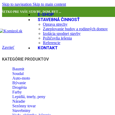
Skip to navigation
Skip to main content
VŠETKO PRE VAŠU STAVBU, DOM, BYT ...
E-SHOP
STAVEBNÁ ČINNOSŤ
Oprava strechy
Zateplovanie budov a rodinných domov
Izolácia spodnej stavby
Požičovňa lešenia
Referencie
Zavrieť
KONTAKT
KATEGÓRIE PRODUKTOV
Baumit
Soudal
Auto-moto
Bývanie
Drogéria
Farby
Lepidlá, tmely, peny
Náradie
Sezónny tovar
Stavebniny