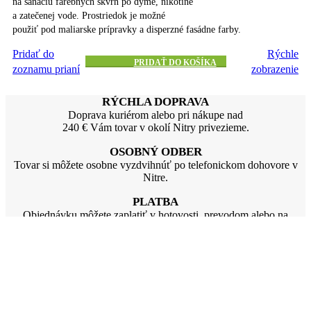
na sanáciu farebných škvŕn po dyme, nikotíne
a zatečenej vode. Prostriedok je možné
použiť pod maliarske prípravky a disperzné fasádne farby.
Pridať do
Rýchle
PRIDAŤ DO KOŠÍKA
zoznamu prianí
zobrazenie
RÝCHLA DOPRAVA
Doprava kuriérom alebo pri nákupe nad
240 € Vám tovar v okolí Nitry privezieme.
OSOBNÝ ODBER
Tovar si môžete osobne vyzdvihnúť po telefonickom dohovore v
Nitre.
PLATBA
Objednávku môžete zaplatiť v hotovosti, prevodom alebo na
dobierku.
ZÁKAZNÍCKY SERVIS
Máte otázky ? Zavolajte nám
od 8:30 - 15:30 h. na tel.: 0903 240 041