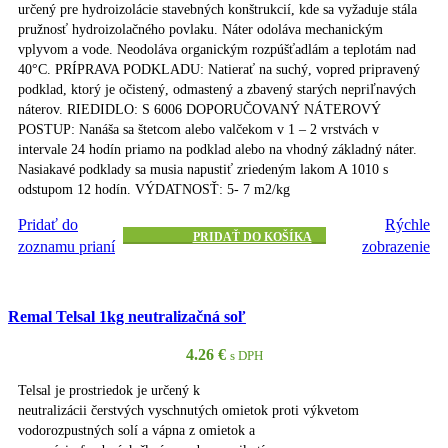
určený pre hydroizolácie stavebných konštrukcií, kde sa vyžaduje stála
pružnosť hydroizolačného povlaku. Náter odoláva mechanickým
vplyvom a vode. Neodoláva organickým rozpúšťadlám a teplotám nad
40°C. PRÍPRAVA PODKLADU: Natierať na suchý, vopred pripravený
podklad, ktorý je očistený, odmastený a zbavený starých nepriľnavých
náterov. RIEDIDLO: S 6006 DOPORUČOVANÝ NÁTEROVÝ
POSTUP: Nanáša sa štetcom alebo valčekom v 1 – 2 vrstvách v
intervale 24 hodín priamo na podklad alebo na vhodný základný náter.
Nasiakavé podklady sa musia napustiť zriedeným lakom A 1010 s
odstupom 12 hodín. VÝDATNOSŤ: 5- 7 m2/kg
Pridať do
Rýchle
PRIDAŤ DO KOŠÍKA
zoznamu prianí
zobrazenie
Remal Telsal 1kg neutralizačná soľ
4.26
€
s DPH
Telsal je prostriedok je určený k
neutralizácii čerstvých vyschnutých omietok proti výkvetom
vodorozpustných solí a vápna z omietok a