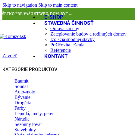
Skip to navigation
Skip to main content
VŠETKO PRE VAŠU STAVBU, DOM, BYT ...
E-SHOP
STAVEBNÁ ČINNOSŤ
Oprava strechy
Zateplovanie budov a rodinných domov
Izolácia spodnej stavby
Požičovňa lešenia
Referencie
Zavrieť
KONTAKT
KATEGÓRIE PRODUKTOV
Baumit
Soudal
Auto-moto
Bývanie
Drogéria
Farby
Lepidlá, tmely, peny
Náradie
Sezónny tovar
Stavebniny