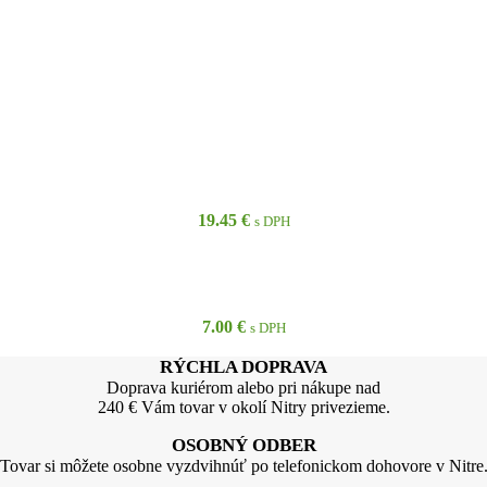
19.45
€
s DPH
7.00
€
s DPH
RÝCHLA DOPRAVA
Doprava kuriérom alebo pri nákupe nad
240 € Vám tovar v okolí Nitry privezieme.
OSOBNÝ ODBER
Tovar si môžete osobne vyzdvihnúť po telefonickom dohovore v Nitre