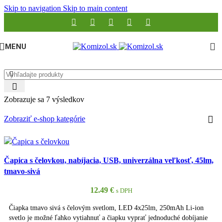
Skip to navigation
Skip to main content
MENU
Zobrazuje sa 7 výsledkov
Zobraziť e-shop kategórie
Čapica s čelovkou, nabíjacia, USB, univerzálna veľkosť, 45lm,
tmavo-sivá
12.49
€
s DPH
Čiapka tmavo sivá s čelovým svetlom, LED 4x25lm, 250mAh Li-ion
svetlo je možné ľahko vytiahnuť a čiapku vyprať jednoduché dobíjanie