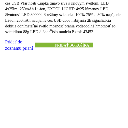
cez USB Vlastnosti Čiapka tmavo sivá s čelovým svetlom, LED
4x25lm, 250mAh Li-ion, EXTOL LIGHT: 4x25 lúmenov LED
životnosť LED 30000h 3 režimy svietenia: 100% 75% a 50% napájanie
Li-ion 250mAh nabíjanie cez USB doba nabíjania 2h signalizácia
dobitia odnímateľné svetlo možnosť prania vodeodolné hmotnosť so
svietidlom 88g LED dióda Číslo modelu Extol: 43452
Pridať do
Rýchle
PRIDAŤ DO KOŠÍKA
zoznamu prianí
zobrazenie
Extol Light Čiapka s čelovým svetlom 300mAh 4xLED 45lm
USB zelená
12.49
€
s DPH
Čiapka zelená s čelovým svetlom, LED 4x45lm, 300mAh Li-ion
bezpečnostná odrazka na zadnej strane čiapky svetlo je možné ľahko
vytiahnuť a čiapku vyprať jednoduché dobíjanie cez USB Vlastnosti
Čiapka zelená s čelovým svetlom, LED 4x45lm, 300mAh Li-ion,
EXTOL LIGHT: 4x45 lúmenov LED životnosť LED 30000h 3 režimy