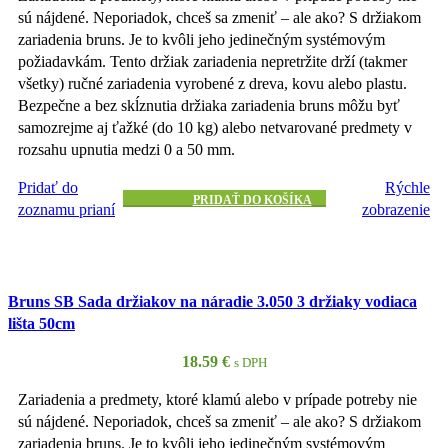
sú nájdené. Neporiadok, chceš sa zmeniť – ale ako? S držiakom
zariadenia bruns. Je to kvôli jeho jedinečným systémovým
požiadavkám. Tento držiak zariadenia nepretržite drží (takmer
všetky) ručné zariadenia vyrobené z dreva, kovu alebo plastu.
Bezpečne a bez skĺznutia držiaka zariadenia bruns môžu byť
samozrejme aj ťažké (do 10 kg) alebo netvarované predmety v
rozsahu upnutia medzi 0 a 50 mm.
Pridať do
Rýchle
PRIDAŤ DO KOŠÍKA
zoznamu prianí
zobrazenie
Bruns SB Sada držiakov na náradie 3.050 3 držiaky vodiaca
lišta 50cm
18.59
€
s DPH
Zariadenia a predmety, ktoré klamú alebo v prípade potreby nie
sú nájdené. Neporiadok, chceš sa zmeniť – ale ako? S držiakom
zariadenia bruns. Je to kvôli jeho jedinečným systémovým