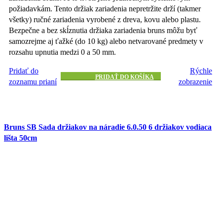
požiadavkám. Tento držiak zariadenia nepretržite drží (takmer
všetky) ručné zariadenia vyrobené z dreva, kovu alebo plastu.
Bezpečne a bez skĺznutia držiaka zariadenia bruns môžu byť
samozrejme aj ťažké (do 10 kg) alebo netvarované predmety v
rozsahu upnutia medzi 0 a 50 mm.
Pridať do
Rýchle
PRIDAŤ DO KOŠÍKA
zoznamu prianí
zobrazenie
Bruns SB Sada držiakov na náradie 6.0.50 6 držiakov vodiaca
lišta 50cm
23.69
€
s DPH
Držiak zariadenia je vhodný najmä pre malé nástroje ·
samozrejme aj pre nástroje so štandardnými doskami zariadenia
do 30 mm · vďaka špeciálnemu patentovanému tvaru (EP
201600310.7) oporných ramien uchytí držiak zariadenia ešte
bezpečnejšie nástroje a zariadenia · Malý jemný, ale silný! · nový