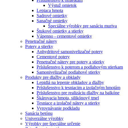
Príslušenstvo k omietkam
Výstuž omietok
Lepiaca hmota
Sadrové omietky
Sanačné omietky
Špeciálne výrobky pre sanáciu muriva
Štukové omietky a stierky
Vápenno - cementové omietky
Penetračné nátery
Potery a stierky
Anhydritové samonivelizačné potery
Cementové potery
Penetračné nátery pre potery a stierky
Príslušenstvo k poterom a podlahovým stierkam
Samonivelizačné podlahové stierky
Produkty pre dlažby a obklady
Lepidlá na lepenie obkladov a dlažby
Príslušenstvo k tesniacim a izolačným hmotám
Príslušenstvo pre realizáciu dlažby na balkóne
Škárovacia hmota, silikónový tmel
Tesniace a izolačné nátery a stierky
Vyrovnávanie podkladu
Sanácia betónu
Univerzálne výrobky
Výrobky pre špeciálne určenie