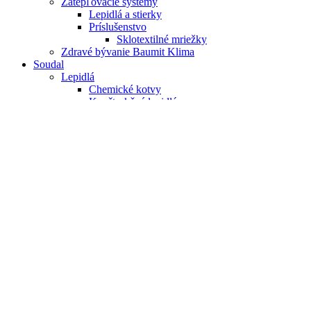
Zatepľovacie systémy
Lepidlá a stierky
Príslušenstvo
Sklotextilné mriežky
Zdravé bývanie Baumit Klima
Soudal
Lepidlá
Chemické kotvy
Konštrukčné lepidlá
Montážne lepidlá
Podlahové lepidlá
Špeciálne lepidlá
T-REX
Montážne peny
Lepiace peny
Pištoľové peny
Špeciálne peny
Trubičkové peny
Nátery a stierky
Hydroizolácie
Maliarske farby
Penetrácia a primery
Prísady do betónu
Vyrovnávacie stierky
Ostatné produkty