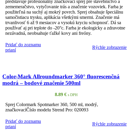
predstavuje profesionálny značkovací sprej pre stavebníctvo a
zememeračstvo, vytyčovanie trás a značenie vozoviek. Farba je
použiteľná na suchý aj mokrý povrch. Sprej obsahuje špeciálnu
samočistiacu trysku, aplikácia všetkými smermi. Značenie má
trvanlivosť 6 až 9 mesiacov a vysokú kryciu schopnosť. Dá sa
používať aj pri teplote do -20°c. Farba je ekologicky a zdravotne
nezávadná, neobsahuje ťažké kovy ani freóny.
Pridať do zoznamu
Rýchle zobrazenie
PRIDAŤ DO KOŠÍKA
prianí
Color-Mark Allroundmarker 360° fluorescenčná
modrá – bodové značenie 500ml
8.89
€
s DPH
Sprej Colormark Spotmarker 360, 500 ml, modrý,
značkovacíČíslo modelu Strend Pro: 020093
Pridať do zoznamu
Rýchle zobrazenie
PRIDAŤ DO KOŠÍKA
prianí