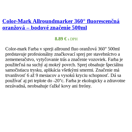
Color-Mark Allroundmarker 360° fluorescenčná
oranžová – bodové značenie 500ml
8.89
€
s DPH
Color-mark Farba v spreji allround fluo oranžová 360° 500ml
predstavuje profesionálny značkovací sprej pre stavebníctvo a
zememeračstvo, vytyčovanie trás a značenie vozoviek. Farba je
použiteľná na suchý aj mokrý povrch. Sprej obsahuje špeciálnu
samočistiacu trysku, aplikácia všetkými smermi. Značenie má
trvanlivosť 6 až 9 mesiacov a vysokú kryciu schopnosť. Dá sa
používať aj pri teplote do -20°c. Farba je ekologicky a zdravotne
nezávadná, neobsahuje ťažké kovy ani freóny.
Pridať do zoznamu
Rýchle zobrazenie
PRIDAŤ DO KOŠÍKA
prianí
Color-Mark Allroundmarker 360° fluorescenčná