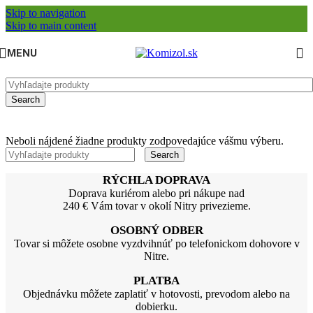
Skip to navigation
Skip to main content
MENU
Search
Neboli nájdené žiadne produkty zodpovedajúce vášmu výberu.
Search
RÝCHLA DOPRAVA
Doprava kuriérom alebo pri nákupe nad
240 € Vám tovar v okolí Nitry privezieme.
OSOBNÝ ODBER
Tovar si môžete osobne vyzdvihnúť po telefonickom dohovore v
Nitre.
PLATBA
Objednávku môžete zaplatiť v hotovosti, prevodom alebo na
dobierku.