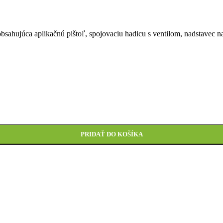
úca aplikačnú pištoľ, spojovaciu hadicu s ventilom, nadstavec na č
PRIDAŤ DO KOŠÍKA