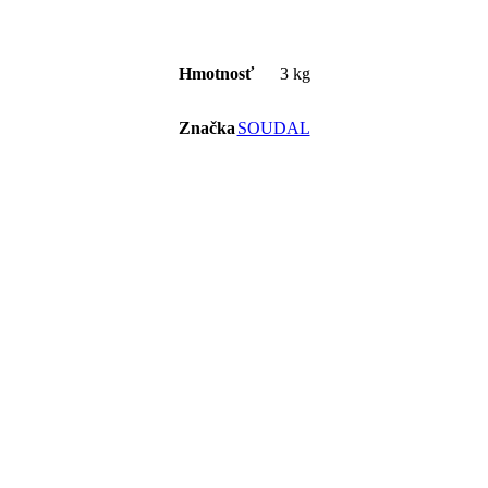
Hmotnosť
3 kg
Značka
SOUDAL
Porovnaj
Porovnaj
Porovnaj
y
ETICS Bond GUN
ETICS Bond
FIX ALL
CLICK and FIX
biely
11.50
€
s DPH
k s
Mimoriadne kvalitná
11.50
€
11.10
€
s DPH
s DP
e
lepiaca pena pre
ého
ekonomické a rýchle
Mimoriadne kvalitná
Fix ALL Tur
 fľaše
lepenie tepelne
lepiaca pena pre
SOUDAL je
ny,
izolačných dosiek na
ekonomické a rýchle
najrýchlejšie
ie
steny a fasády. Má