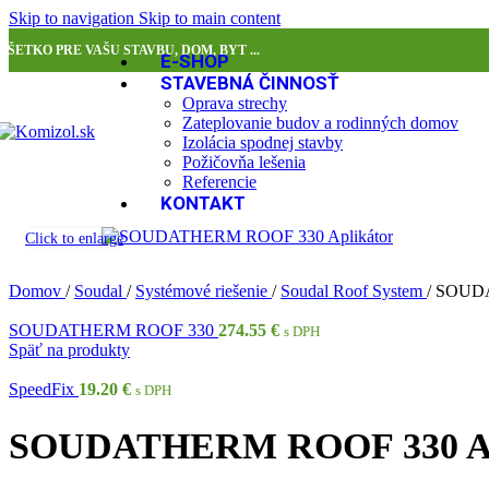
Skip to navigation
Skip to main content
VŠETKO PRE VAŠU STAVBU, DOM, BYT ...
E-SHOP
STAVEBNÁ ČINNOSŤ
Oprava strechy
Zateplovanie budov a rodinných domov
Izolácia spodnej stavby
Požičovňa lešenia
Referencie
KONTAKT
Click to enlarge
Domov
/
Soudal
/
Systémové riešenie
/
Soudal Roof System
/
SOUDA
SOUDATHERM ROOF 330
274.55
€
s DPH
Späť na produkty
SpeedFix
19.20
€
s DPH
SOUDATHERM ROOF 330 Ap