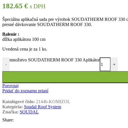
182.65
€
s DPH
Špeciálna aplikačná sada pre výrobok SOUDATHERM ROOF 330 obsahuj
presné dávkovanie SOUDATHERM ROOF 330.
Balenie :
dĺžka aplikátora 100 cm
Uvedená cena je za 1 ks.
množstvo SOUDATHERM ROOF 330 Aplikátor
-
+
Porovnaj
Pridať do zoznamu prianí
Katalógové číslo:
2144b-KOMIZOL
Kategória:
Soudal Roof System
Značka:
SOUDAL
Share: