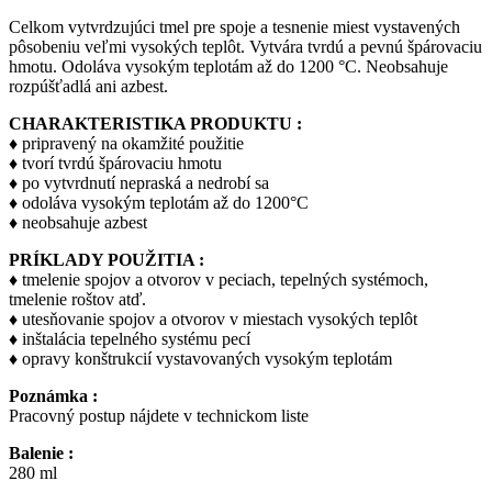
Celkom vytvrdzujúci tmel pre spoje a tesnenie miest vystavených
pôsobeniu veľmi vysokých teplôt. Vytvára tvrdú a pevnú špárovaciu
hmotu. Odoláva vysokým teplotám až do 1200 °C. Neobsahuje
rozpúšťadlá ani azbest.
CHARAKTERISTIKA PRODUKTU :
♦ pripravený na okamžité použitie
♦ tvorí tvrdú špárovaciu hmotu
♦ po vytvrdnutí nepraská a nedrobí sa
♦ odoláva vysokým teplotám až do 1200°C
♦ neobsahuje azbest
PRÍKLADY POUŽITIA :
♦ tmelenie spojov a otvorov v peciach, tepelných systémoch,
tmelenie roštov atď.
♦ utesňovanie spojov a otvorov v miestach vysokých teplôt
♦ inštalácia tepelného systému pecí
♦ opravy konštrukcií vystavovaných vysokým teplotám
Poznámka :
Pracovný postup nájdete v technickom liste
Balenie :
280 ml