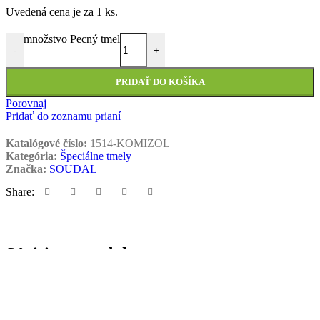
Uvedená cena je za 1 ks.
množstvo Pecný tmel
-
+
PRIDAŤ DO KOŠÍKA
Porovnaj
Pridať do zoznamu prianí
Katalógové číslo:
1514-KOMIZOL
Kategória:
Špeciálne tmely
Značka:
SOUDAL
Share:
Súvisiace produkty
Akrylátový tmel
Akvaristické lepidlo
EXTRA-FLEX