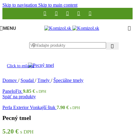
Skip to navigation
Skip to main content
MENU
Click to enlarge
Domov
/
Soudal
/
Tmely
/
Špeciálne tmely
PaneloFix
9.85
€
s DPH
Späť na produkty
Perla Exterior Vonkajší štuk
7.90
€
s DPH
Pecný tmel
5.20
€
s DPH