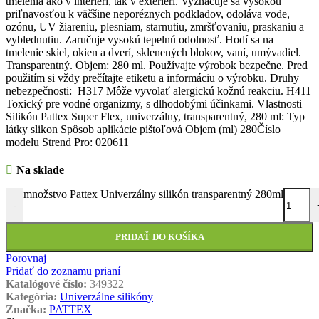
tmelenia ako v interiéri, tak v exteriéri. Vyznačuje sa vysokou
priľnavosťou k väčšine neporéznych podkladov, odoláva vode,
ozónu, UV žiareniu, plesniam, starnutiu, zmršťovaniu, praskaniu a
vyblednutiu. Zaručuje vysokú tepelnú odolnosť. Hodí sa na
tmelenie skiel, okien a dverí, sklenených blokov, vaní, umývadiel.
Transparentný. Objem: 280 ml. Používajte výrobok bezpečne. Pred
použitím si vždy prečítajte etiketu a informáciu o výrobku. Druhy
nebezpečnosti: H317 Môže vyvolať alergickú kožnú reakciu. H411
Toxický pre vodné organizmy, s dlhodobými účinkami. Vlastnosti
Silikón Pattex Super Flex, univerzálny, transparentný, 280 ml: Typ
látky slikon Spôsob aplikácie pištoľová Objem (ml) 280Číslo
modelu Strend Pro: 020611
Na sklade
množstvo Pattex Univerzálny silikón transparentný 280ml
-
PRIDAŤ DO KOŠÍKA
Porovnaj
Pridať do zoznamu prianí
Katalógové číslo:
349322
Kategória:
Univerzálne silikóny
Značka:
PATTEX