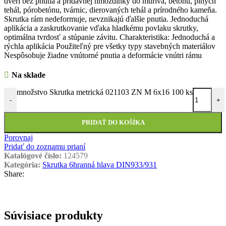
dverí bez pnutia a prídavnej hmoždinky do muriva, betónu, plných
tehál, pórobetónu, tvárnic, dierovaných tehál a prírodného kameňa.
Skrutka rám nedeformuje, nevznikajú ďalšie pnutia. Jednoduchá
aplikácia a zaskrutkovanie vďaka hladkému povlaku skrutky,
optimálna tvrdosť a stúpanie závitu. Charakteristika: Jednoduchá a
rýchla aplikácia Použiteľný pre všetky typy stavebných materiálov
Nespôsobuje žiadne vnútorné pnutia a deformácie vnútri rámu
Na sklade
množstvo Skrutka metrická 021103 ZN M 6x16 100 ks
-
+
PRIDAŤ DO KOŠÍKA
Porovnaj
Pridať do zoznamu prianí
Katalógové číslo:
124579
Kategória:
Skrutka 6hranná hlava DIN933/931
Share:
Súvisiace produkty