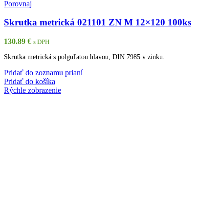
Porovnaj
Skrutka metrická 021101 ZN M 12×120 100ks
130.89
€
s DPH
Skrutka metrická s polguľatou hlavou, DIN 7985 v zinku.
Pridať do zoznamu prianí
Pridať do košíka
Rýchle zobrazenie
Porovnaj
Skrutka metrická 021101 ZN M 6x 80 100ks
11.69
€
s DPH
Skrutka metrická s polguľatou hlavou, DIN 7985 v zinku.
Pridať do zoznamu prianí
Pridať do košíka
Rýchle zobrazenie
Porovnaj