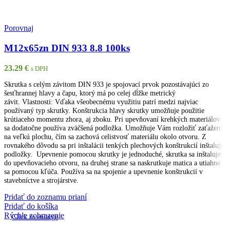
Porovnaj
M12x65zn DIN 933 8.8 100ks
23.29
€
s DPH
Skrutka s celým závitom DIN 933 je spojovací prvok pozostávajúci zo
šesťhrannej hlavy a čapu, ktorý má po celej dĺžke metrický
závit. Vlastnosti: Vďaka všeobecnému využitiu patrí medzi najviac
používaný typ skrutky. Konštrukcia hlavy skrutky umožňuje použitie
krútiaceho momentu zhora, aj zboku. Pri upevňovaní krehkých materiálov
sa dodatočne používa zväčšená podložka. Umožňuje Vám rozložiť zaťaženie
na veľkú plochu, čím sa zachová celistvosť materiálu okolo otvoru. Z
rovnakého dôvodu sa pri inštalácii tenkých plechových konštrukcií inštalujú
podložky. Upevnenie pomocou skrutky je jednoduché, skrutka sa inštaluje
do upevňovacieho otvoru, na druhej strane sa naskrutkuje matica a utiahne
sa pomocou kľúča. Používa sa na spojenie a upevnenie konštrukcií v
stavebníctve a strojárstve.
Pridať do zoznamu prianí
Pridať do košíka
Rýchle zobrazenie
Click to enlarge