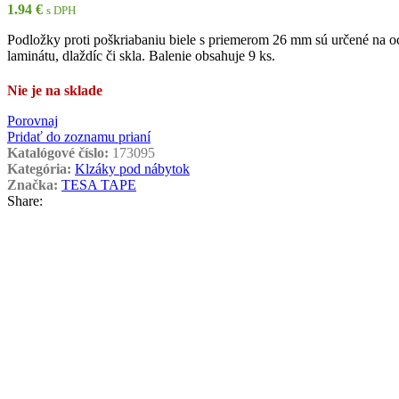
1.94
€
s DPH
Podložky proti poškriabaniu biele s priemerom 26 mm sú určené na o
laminátu, dlaždíc či skla. Balenie obsahuje 9 ks.
Nie je na sklade
Porovnaj
Pridať do zoznamu prianí
Katalógové číslo:
173095
Kategória:
Klzáky pod nábytok
Značka:
TESA TAPE
Share: