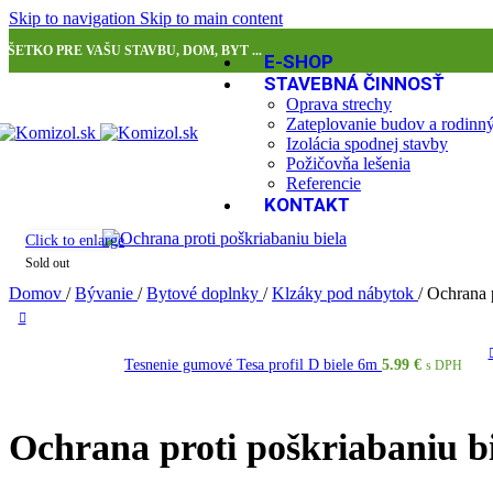
Skip to navigation
Skip to main content
VŠETKO PRE VAŠU STAVBU, DOM, BYT ...
E-SHOP
STAVEBNÁ ČINNOSŤ
Oprava strechy
Zateplovanie budov a rodin
Izolácia spodnej stavby
Požičovňa lešenia
Referencie
KONTAKT
Click to enlarge
Sold out
Domov
/
Bývanie
/
Bytové doplnky
/
Klzáky pod nábytok
/
Ochrana p
Tesnenie gumové Tesa profil D biele 6m
5.99
€
s DPH
Ochrana proti poškriabaniu bi