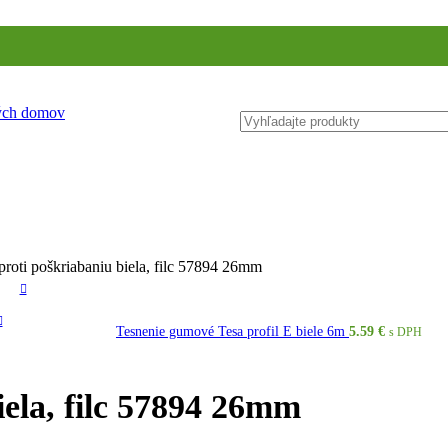
ných domov
roti poškriabaniu biela, filc 57894 26mm
Tesnenie gumové Tesa profil E biele 6m
5.59
€
s DPH
ela, filc 57894 26mm