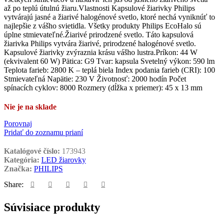
až po teplú útulnú žiaru.Vlastnosti Kapsulové žiarivky Philips
vytvárajú jasné a žiarivé halogénové svetlo, ktoré nechá vyniknúť to
najlepšie z vášho svietidla. Všetky produkty Philips EcoHalo sú
úplne stmievateľné.Žiarivé prirodzené svetlo. Táto kapsulová
žiarivka Philips vytvára žiarivé, prirodzené halogénové svetlo.
Kapsulové žiarivky zvýraznia krásu vášho lustra.Príkon: 44 W
(ekvivalent 60 W) Pätica: G9 Tvar: kapsula Svetelný výkon: 590 lm
Teplota farieb: 2800 K – teplá biela Index podania farieb (CRI): 100
Stmievateľná Napätie: 230 V Životnosť: 2000 hodín Počet
spínacích cyklov: 8000 Rozmery (dĺžka x priemer): 45 x 13 mm
Nie je na sklade
Porovnaj
Pridať do zoznamu prianí
Katalógové číslo:
173943
Kategória:
LED žiarovky
Značka:
PHILIPS
Share:
Súvisiace produkty