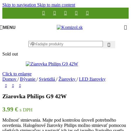
Skip to navigation
Skip to main content
MENU
Sold out
Click to enlarge
Domov
/
Bývanie
/
Svietidlá
/
Žiarovky
/
LED žiarovky
Ziarovka Philips G9 42W
3.99
€
s DPH
Možnosť stmievania. Majte pod kontrolou úroveň potrebného
osvetlenia. Halogénové žiarovky Philips možno stmievať pomocou
všetkých stmievačov a nastaviť ich jas od jasného žiarivého svetla