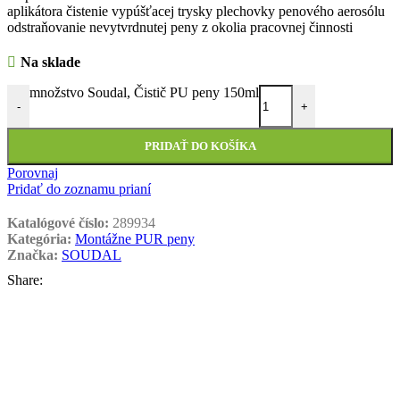
aplikátora čistenie vypúšťacej trysky plechovky penového aerosólu
odstraňovanie nevytvrdnutej peny z okolia pracovnej činnosti
Na sklade
množstvo Soudal, Čistič PU peny 150ml
-
+
PRIDAŤ DO KOŠÍKA
Porovnaj
Pridať do zoznamu prianí
Katalógové číslo:
289934
Kategória:
Montážne PUR peny
Značka:
SOUDAL
Share: