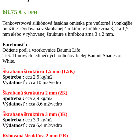
68.75
€
s DPH
Tenkovrstvová silikónová fasádna omietka pre vnútorné i vonkajšie
použitie. Dodávaná v škrabanej štruktúre v hrúbke zrna 3, 2 a 1,5
mm alebo v ryhovanej štruktúre s hrúbkou zrna 3 a 2 mm.
Farebnosť :
Odtiene podľa vzorkovnice Baumit Life
Tiež 11 nových jedinečných odtieňov bielej Baumit Shades of
White.
Škrabaná štruktúra 1,5 mm (1,5K)
Spotreba :
cca 2,5 kg/m2
Výdatnosť :
cca 10 m2/vedro
Škrabaná štruktúra 2 mm (2K)
Spotreba :
cca 2,9 kg/m2
Výdatnosť :
cca 8,6 m2/vedro
Škrabaná štruktúra 3 mm (3K)
Spotreba :
cca 3,9 kg/m2
Výdatnosť :
cca 6,4 m2/vedro
Ryhovaná štruktúra 2 mm (2R)