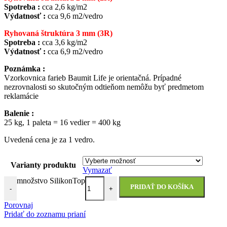
Spotreba :
cca 2,6 kg/m2
Výdatnosť :
cca 9,6 m2/vedro
Ryhovaná štruktúra 3 mm (3R)
Spotreba :
cca 3,6 kg/m2
Výdatnosť :
cca 6,9 m2/vedro
Poznámka :
Vzorkovnica farieb Baumit Life je orientačná. Prípadné
nezrovnalosti so skutočným odtieňom nemôžu byť predmetom
reklamácie
Balenie :
25 kg, 1 paleta = 16 vedier = 400 kg
Uvedená cena je za 1 vedro.
Varianty produktu
Vymazať
množstvo SilikonTop
PRIDAŤ DO KOŠÍKA
-
+
Porovnaj
Pridať do zoznamu prianí