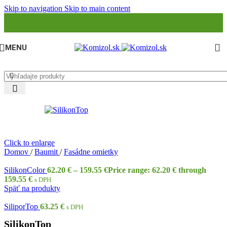
Skip to navigation
Skip to main content
MENU
Click to enlarge
Domov
/
Baumit
/
Fasádne omietky
SilikonColor
62.20
€
–
159.55
€
Price range: 62.20 € through
159.55 €
s DPH
Späť na produkty
SiliporTop
63.25
€
s DPH
SilikonTop