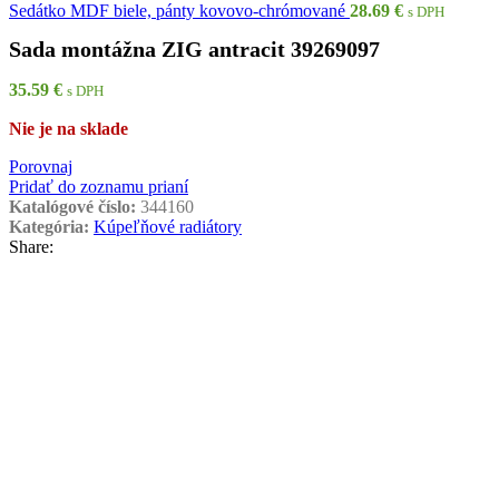
Sedátko MDF biele, pánty kovovo-chrómované
28.69
€
s DPH
Sada montážna ZIG antracit 39269097
35.59
€
s DPH
Nie je na sklade
Porovnaj
Pridať do zoznamu prianí
Katalógové číslo:
344160
Kategória:
Kúpeľňové radiátory
Share: