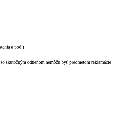
stenia a pod.)
sti so skutočným odtieňom nemôžu byť predmetom reklamácie
PRIDAŤ DO KOŠÍKA