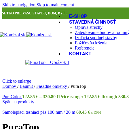
Skip to navigation
Skip to main content
VŠETKO PRE VAŠU STAVBU, DOM, BYT ...
E-SHOP
STAVEBNÁ ČINNOSŤ
Oprava strechy
Zateplovanie budov a rodin
Izolácia spodnej stavby
Požičovňa lešenia
Referencie
KONTAKT
Click to enlarge
Domov
/
Baumit
/
Fasádne omietky
/
PuraTop
PuraColor
122.85
€
–
330.80
€
Price range: 122.85 € through 330.8
Späť na produkty
Samolepiaci tesniaci pás 100 mm / 20 m
60.45
€
s DPH
PuraTop