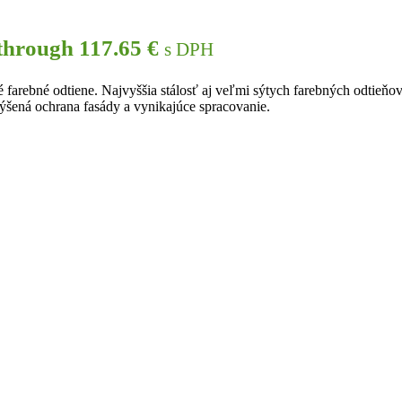
 through 117.65 €
s DPH
é farebné odtiene. Najvyššia stálosť aj veľmi sýtych farebných odtieň
zvýšená ochrana fasády a vynikajúce spracovanie.