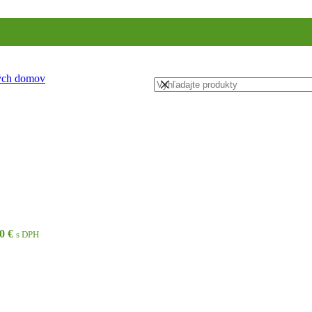
ných domov
0 €
s DPH