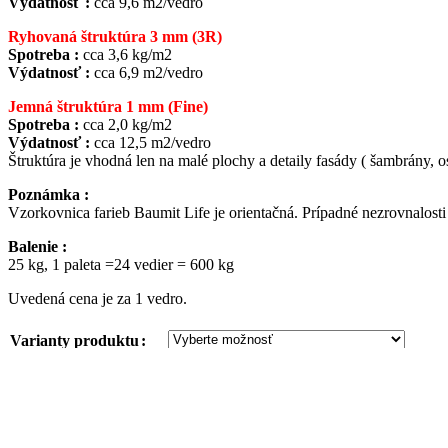
Výdatnosť :
cca 9,6 m2/vedro
Ryhovaná štruktúra 3 mm (3R)
Spotreba :
cca 3,6 kg/m2
Výdatnosť :
cca 6,9 m2/vedro
Jemná štruktúra 1 mm (Fine)
Spotreba :
cca 2,0 kg/m2
Výdatnosť :
cca 12,5 m2/vedro
Štruktúra je vhodná len na malé plochy a detaily fasády ( šambrány, o
Poznámka :
Vzorkovnica farieb Baumit Life je orientačná. Prípadné nezrovnalo
Balenie :
25 kg, 1 paleta =24 vedier = 600 kg
Uvedená cena je za 1 vedro.
Varianty produktu
množstvo PuraTop
-
+