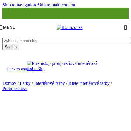
Skip to navigation
Skip to main content
MENU
Search
Click to enlarge
Domov
/
Farby
/
Interiérové farby
/
Biele interiérové farby
/
Protiplesňové