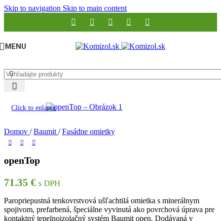
Skip to navigation
Skip to main content
MENU
Click to enlarge
Domov
/
Baumit
/
Fasádne omietky
openTop
71.35
€
s DPH
Paropriepustná tenkovrstvová ušľachtilá omietka s minerálnym
spojivom, prefarbená, špeciálne vyvinutá ako povrchová úprava pre
kontaktný tepelnoizolačný systém Baumit open. Dodávaná v