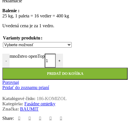
reklamácie
Balenie :
25 kg, 1 paleta = 16 vedier = 400 kg
Uvedená cena je za 1 vedro.
Varianty produktu
množstvo openTop
-
+
PRIDAŤ DO KOŠÍKA
Porovnaj
Pridať do zoznamu prianí
Katalógové číslo:
186-KOMIZOL
Kategória:
Fasádne omietky
Značka:
BAUMIT
Share: