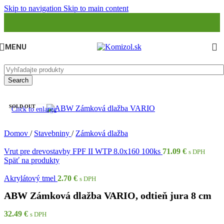
Skip to navigation
Skip to main content
MENU
Search
SOLD OUT
Click to enlarge
Domov
/
Stavebniny
/
Zámková dlažba
Vrut pre drevostavby FPF II WTP 8.0x160 100ks
71.09
€
s DPH
Späť na produkty
Akrylátový tmel
2.70
€
s DPH
ABW Zámková dlažba VARIO, odtieň jura 8 cm
32.49
€
s DPH