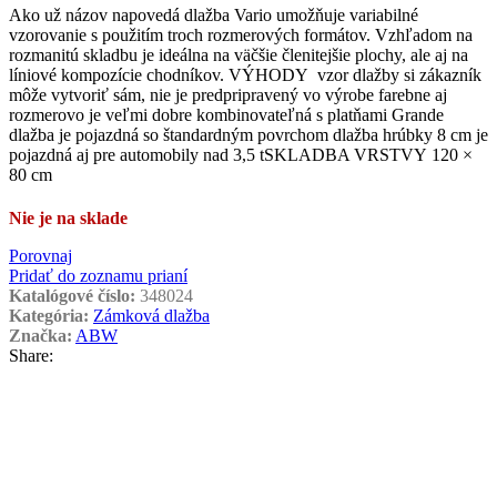
Ako už názov napovedá dlažba Vario umožňuje variabilné
vzorovanie s použitím troch rozmerových formátov. Vzhľadom na
rozmanitú skladbu je ideálna na väčšie členitejšie plochy, ale aj na
líniové kompozície chodníkov. VÝHODY vzor dlažby si zákazník
môže vytvoriť sám, nie je predpripravený vo výrobe farebne aj
rozmerovo je veľmi dobre kombinovateľná s platňami Grande
dlažba je pojazdná so štandardným povrchom dlažba hrúbky 8 cm je
pojazdná aj pre automobily nad 3,5 tSKLADBA VRSTVY 120 ×
80 cm
Nie je na sklade
Porovnaj
Pridať do zoznamu prianí
Katalógové číslo:
348024
Kategória:
Zámková dlažba
Značka:
ABW
Share: