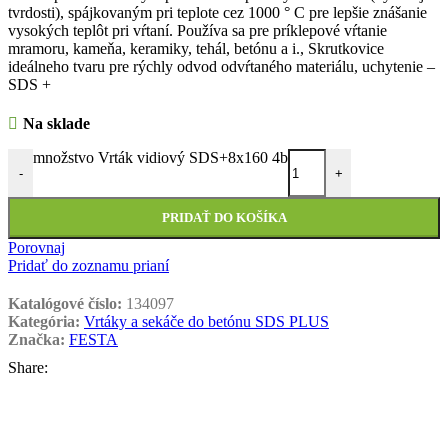
tvrdosti), spájkovaným pri teplote cez 1000 ° C pre lepšie znášanie
vysokých teplôt pri vŕtaní. Používa sa pre príklepové vŕtanie
mramoru, kameňa, keramiky, tehál, betónu a i., Skrutkovice
ideálneho tvaru pre rýchly odvod odvŕtaného materiálu, uchytenie –
SDS +
Na sklade
množstvo Vrták vidiový SDS+8x160 4b
-
+
PRIDAŤ DO KOŠÍKA
Porovnaj
Pridať do zoznamu prianí
Katalógové číslo:
134097
Kategória:
Vrtáky a sekáče do betónu SDS PLUS
Značka:
FESTA
Share: