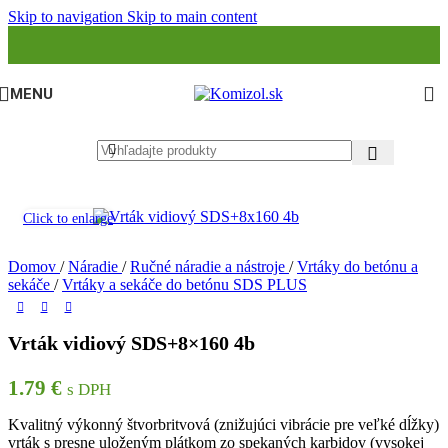
Skip to navigation
Skip to main content
MENU
Click to enlarge
Domov
/
Náradie
/
Ručné náradie a nástroje
/
Vrtáky do betónu a
sekáče
/
Vrtáky a sekáče do betónu SDS PLUS
Vrták vidiový SDS+8×160 4b
1.79
€
s DPH
Kvalitný výkonný štvorbritvová (znižujúci vibrácie pre veľké dĺžky)
vrták s presne uloženým plátkom zo spekaných karbidov (vysokej