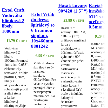
Hasák kovaný
Kartáč
Extol Craft
90°420 (1,5″“)
hrnčekov
Extol Vrták
Vodováha
M14 vrko
do dreva
hliníková 2
23.89
€
s DPH
oceľový d
špirálový so
libely,
0,5mm, 
Hasák 90°
6-hrannou
1000mm
kovaný, DIN5234,
stopkou,
9.29
€
420mm (17")
s
10x460mm,
práškovo nanášaná
11.79
€
s DPH
Kartáč hrnč
farba s
8801242
M14 vrkočo
Vodováha
protisklzovým
oceľový drô
hliníková 2
účinkom čeľustie
6.99
€
s DPH
0,5mm,
libely,
vyhnuté o 90°
Ø100mmVlas
1000mmPresnosť
vhodné pre prácu
Vrták do dreva
Kartáč hrnč
1mm/1m=0,058°,
v rohu
špirálový so 6-
M14 vrkočo
elektronicky
nastavovacia
hrannou
oceľový drô
testované, hrúbka
matica so
stopkou,
0,5mm, Ø1
profilu 1,7mm,
zarážkou proti
Ø10x460mmPre
EXTOL CR
libely z
vyskrutkovaniu
vŕtanie vysoko
Ø100mm ma
akrylového skla
hasák kovaný
presných dier v
otáčky 7000
robustnejší profil
z kvalitnej CrV
neštiepavých
Vhodný na
a silná stena
ocele s indukčne
materiáloch. So
použitie pre
z ľahkej
kalenými
závitovým
Číslo model
hliníkovej
čeľusťami
hrotom a
Extol: 1701
zliatiny zvyšuje
protisklzové