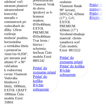
predrezávačom
odolnosť voči
ozubenie
Vlastnosti Vrták
Pridať do
nárazom plastové
Vlastnosti Hasák
do dreva
zoznamu pr
nárazuvzdorné
90° kovaný,
špirálový so 6-
Pridať do 
koncovky
DIN5234, 420mm
hrannou
Rýchle zob
meradlo v
(17"), CrV,
stopkou,
centimetroch pri
EXTOL
Ø10x460mm,
vodováhach do
PREMIUM:
EXTOL
dĺžky 120cm
420mm (17")
PREMIUM:
rozširuje
Vyrobené/obsahuje
Ø10x460mm
možnosť použitia
materiál: chróm-
Tvar hrotu /
horizontálna
vanádiová oceľ
hlavice /
a vertikálna libela
Číslo modelu
uchytenia:
s presnosťou
Extol: 8813222
šesťhran Číslo
1mm/1m=0,058°,
modelu Extol:
Pridať do
pre meranie pod
8801242
zoznamu prianí
uhlami 0° a 90°
vzhľadom
Pridať do košíka
Pridať do
k vodorovnej
Rýchle
zoznamu prianí
rovine Vlastnosti
zobrazenie
Pridať do
Vodováha
košíka
hliníková 2
Rýchle
libely, 1000mm,
zobrazenie
EXTOL CRAFT:
1000mm Číslo
modelu Extol:
3580A