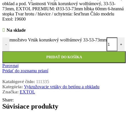
obklad a pod. Vlastnosti Vrták korunkový wolfrámový, 33-53-
73mm, EXTOL PREMIUM: Ø33-53-73mm hĺbka 60mm 6-hranná
stopka Tvar hrotu / hlavice / uchytenia: šesťhran Číslo modelu
Extol: 19600
Na sklade
množstvo Vrták korunkový wolfrámový 33-53-73mm
-
+
PRIDAŤ DO KOŠÍKA
Porovnaj
Pridať do zoznamu prianí
Katalógové číslo:
111335
Kategória:
Vykružovacie vrtáky do betónu a obkladu
Značka:
EXTOL
Share:
Súvisiace produkty