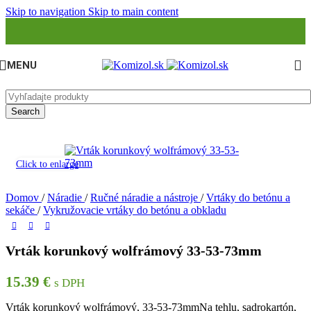
Skip to navigation
Skip to main content
MENU
Search
Click to enlarge
Domov
/
Náradie
/
Ručné náradie a nástroje
/
Vrtáky do betónu a
sekáče
/
Vykružovacie vrtáky do betónu a obkladu
Vrták korunkový wolfrámový 33-53-73mm
15.39
€
s DPH
Vrták korunkový wolfrámový, 33-53-73mmNa tehlu, sadrokartón,