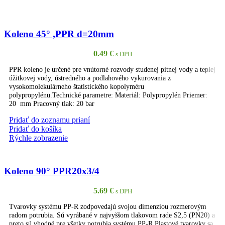
Koleno 45° ,PPR d=20mm
0.49
€
s DPH
PPR koleno je určené pre vnútorné rozvody studenej pitnej vody a teplej
úžitkovej vody, ústredného a podlahového vykurovania z
vysokomolekulárneho štatistického kopolyméru
polypropylénu.Technické parametre: Materiál: Polypropylén Priemer:
20 mm Pracovný tlak: 20 bar
Pridať do zoznamu prianí
Pridať do košíka
Rýchle zobrazenie
Koleno 90° PPR20x3/4
5.69
€
s DPH
Tvarovky systému PP-R zodpovedajú svojou dimenziou rozmerovým
radom potrubia. Sú vyrábané v najvyššom tlakovom rade S2,5 (PN20) a
preto sú vhodné pre všetky potrubia systému PP-R.Plastové tvarovky sa
líšia svojím tvarom podľa spôsobu použitia a funkcie v systéme.