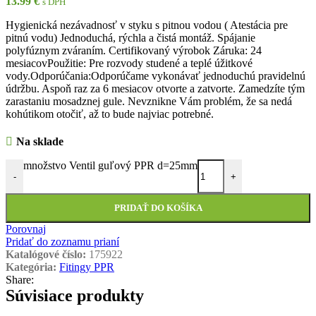
Hygienická nezávadnosť v styku s pitnou vodou ( Atestácia pre
pitnú vodu) Jednoduchá, rýchla a čistá montáž. Spájanie
polyfúznym zváraním. Certifikovaný výrobok Záruka: 24
mesiacovPoužitie: Pre rozvody studené a teplé úžitkové
vody.Odporúčania:Odporúčame vykonávať jednoduchú pravidelnú
údržbu. Aspoň raz za 6 mesiacov otvorte a zatvorte. Zamedzíte tým
zarastaniu mosadznej gule. Nevznikne Vám problém, že sa nedá
kohútikom otočiť, až to bude najviac potrebné.
Na sklade
množstvo Ventil guľový PPR d=25mm
-
+
PRIDAŤ DO KOŠÍKA
Porovnaj
Pridať do zoznamu prianí
Katalógové číslo:
175922
Kategória:
Fitingy PPR
Share:
Súvisiace produkty