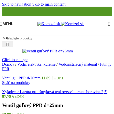
Skip to navigation
Skip to main content
MENU
Click to enlarge
Domov
/
Voda, elektrika, kúrenie
/
Vodoinštalačný materiál
/
Fitingy
PPR
Ventil gul.PPR d-20mm
11.89
€
s DPH
Späť na produkty
Xyladecor Lazúra protišmyková tenkovrstvá terrace borovica 2,5l
87.79
€
s DPH
Ventil guľový PPR d=25mm
13.99
€
s DPH