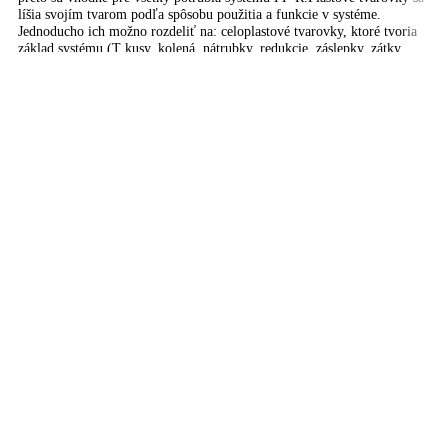
Jednoducho ich možno rozdeliť na: celoplastové tvarovky, ktoré tvoria
základ systému (T kusy, kolená, nátrubky, redukcie, záslepky, zátky
atď.) kombinované tvarovky na napájanie závitových častí potrubia,
armatúr (DG prechody s kovovými zástrekmi alebo s kombinovanými
závity, nástenky, lemové nákružky s prírubou atď.) plastové uzatváracie
armatúry – priame ventily a guľové kohútyVýhody systému PP-R široký
sortiment tvaroviek v tlakovom rade S2.5 nahradenie oceľových rúrok
plastovými má výrazne kladné ekologické ukazovatele a ekonomický
dopad minimálna životnosť pri správnej aplikácii: 50 rokov hygienicky
nezávadný, nekoroduje jednoduchá, čistá a rýchla montáž jednoduchá
manipulácia vďaka nízkej hmotnosti nízka hlučnosť nízke hydraulické
straty systém vyhovuje označeniu „ekologicky šetrný výrobok“ plastové
potrubia nehrdzavejúMateriál PP-R (PP- polypropylén typ 3 random,
šedivý).
Pridať do zoznamu prianí
Pridať do košíka
Rýchle zobrazenie
Koleno PPR 90° 32
0.89
€
s DPH
PPR tvarovka koleno 32 mm 90° FFPre vnútorné rozvody studenej