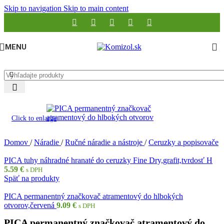
Skip to navigation
Skip to main content
MENU
Click to enlarge
Domov
/
Náradie
/
Ručné náradie a nástroje
/
Ceruzky a popisovače
PICA tuhy náhradné hranaté do ceruzky Fine Dry,grafit,tvrdosť H
5.59
€
s DPH
Späť na produkty
PICA permanentný značkovač atramentový do hlbokých
otvorov,červená
9.09
€
s DPH
PICA permanentný značkovač atramentový do