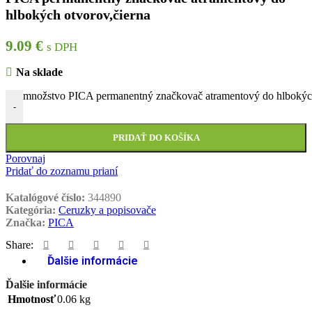
hlbokých otvorov,čierna
9.09
€
s DPH
Na sklade
množstvo PICA permanentný značkovač atramentový do hlbokých
-
PRIDAŤ DO KOŠÍKA
Porovnaj
Pridať do zoznamu prianí
Katalógové číslo:
344890
Kategória:
Ceruzky a popisovače
Značka:
PICA
Share:
Ďalšie informácie
Ďalšie informácie
Hmotnosť
0.06 kg