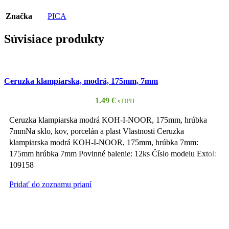
Značka
PICA
Súvisiace produkty
Ceruzka klampiarska, modrá, 175mm, 7mm
1.49
€
s DPH
Ceruzka klampiarska modrá KOH-I-NOOR, 175mm, hrúbka
7mmNa sklo, kov, porcelán a plast Vlastnosti Ceruzka
klampiarska modrá KOH-I-NOOR, 175mm, hrúbka 7mm:
175mm hrúbka 7mm Povinné balenie: 12ks Číslo modelu Extol:
109158
Pridať do zoznamu prianí
Pridať do košíka