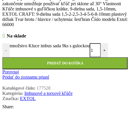
zakončenie umožňuje používať kľúč pri sklone až 30° Vlastnosti
Kľúče imbusové s guľôčkou krátke, 9-dielna sada, 1,5-10mm,
EXTOL CRAFT: 9-dielna sada 1,5-2-2,5-3-4-5-6-8-10mm plastový
držiak Tvar hrotu / hlavice / uchytenia: šesťhran Číslo modelu Extol:
66000
Na sklade
množstvo Kluce imbus sada 9ks s gulockou
-
+
PRIDAŤ DO KOŠÍKA
Porovnaj
Pridať do zoznamu prianí
Katalógové číslo:
177528
Kategória:
Imbusové a torxové kľúče
Značka:
EXTOL
Share: