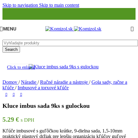
Skip to navigation
Skip to main content
MENU
Search
Click to enlarge
Domov
/
Náradie
/
Ručné náradie a nástroje
/
Gola sady, račne a
kľúče
/
Imbusové a torxové kľúče
Kluce imbus sada 9ks s gulockou
5.29
€
s DPH
Kľúče imbusové s guľôčkou krátke, 9-dielna sada, 1,5-10mm
praktický plastový držiak pre lepšiu organizáciu kľúčov guľové