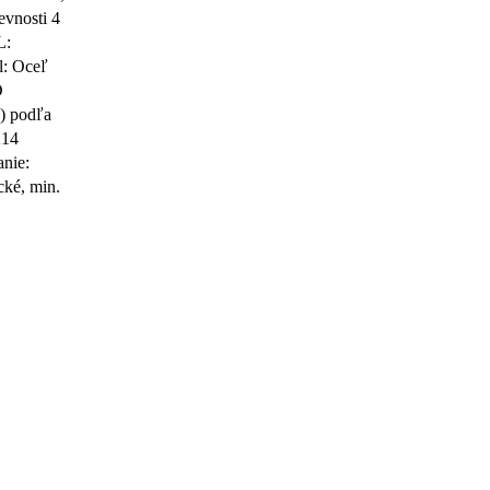
evnosti 4
L:
l: Oceľ
D
) podľa
214
nie:
cké, min.