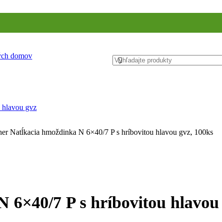
ných domov
her Natĺkacia hmoždinka N 6×40/7 P s hríbovitou hlavou gvz, 100ks
 6×40/7 P s hríbovitou hlavou