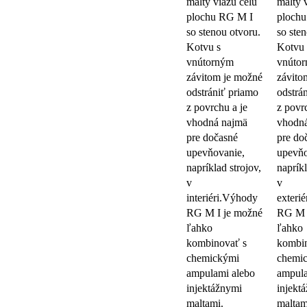
malty viažu celú
malty 
plochu RG M I
ploch
so stenou otvoru.
so ste
Kotvu s
Kotvu 
vnútorným
vnúto
závitom je možné
závito
odstrániť priamo
odstrá
z povrchu a je
z povr
vhodná najmä
vhodn
pre dočasné
pre do
upevňovanie,
upevňo
napríklad strojov,
napríkl
v
v
interiéri.Výhody
exteri
RG M I je možné
RG M 
ľahko
ľahko
kombinovať s
kombin
chemickými
chemi
ampulami alebo
ampula
injektážnymi
injekt
maltami.
maltam