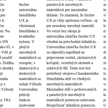
vým
fischer
panelových stavebných
un
 je
univerzálna
materiáloch pre maximálne
hm
 pre
hmoždinka
držanie. To znamená, že fischer
vš
e k
UX je
UX je vždy správnou voľbou - aj
hm
ým
všestranná
pre neznámy stavebný materiál.
kv
om. Na
hmoždinka z
Vo verzii bez okraja je
ny
nie
kvalitného
univerzálna zástrčka fischer UX
st
 s DN
nylonu. V
vhodná na priechodnú inštaláciu.
ma
ako 65, v
plných
Univerzálna zástrčka fischer UX
roz
s VdS je
stavebných
sa odporúča napríklad na
du
é použiť
materiáloch sa
pripevnenie svetiel, záclonových
do
u. Drážka
rozoprie, v
koľajníc, svetelných skriniek a
ma
i skrutky
dutinových a
soklových líšt. Tento text bol
uz
je
doskových
preložený strojovo.Charakteristika
to
nutiu
materiáloch sa
Hmoždinka drží vo všetkých
to
ky z
uzluje.Výhody
stavebných materiáloch
vo
u.Výhody
Univerzálny
Maximálne drží v perforovaných
ne
princíp
a panelových stavebných
ko
tky TKL
funkcie
materiáloch pomocou uzlovania
po
je
(uzlovanie
Bezpečnosť inštalácie pomocou
Un