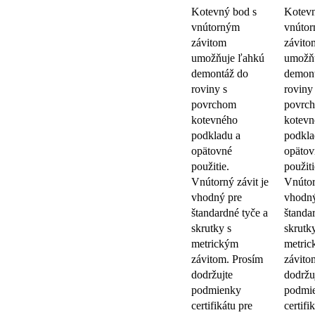
Kotevný bod s
Kotevn
vnútorným
vnúto
závitom
závito
umožňuje ľahkú
umožň
demontáž do
demon
roviny s
roviny
povrchom
povrc
kotevného
kotevn
podkladu a
podkla
opätovné
opätov
použitie.
použiti
Vnútorný závit je
Vnútor
vhodný pre
vhodný
štandardné tyče a
štanda
skrutky s
skrutk
metrickým
metri
závitom. Prosím
závito
dodržujte
dodržu
podmienky
podmi
certifikátu pre
certifi