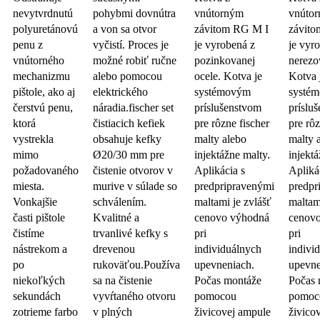
nevytvrdnutú
pohybmi dovnútra
vnútorným
vnúto
polyuretánovú
a von sa otvor
závitom RG M I
závit
penu z
vyčistí. Proces je
je vyrobená z
je vyr
vnútorného
možné robiť ručne
pozinkovanej
nerezo
mechanizmu
alebo pomocou
ocele. Kotva je
Kotva 
pištole, ako aj
elektrického
systémovým
systé
čerstvú penu,
náradia.fischer set
príslušenstvom
príslu
ktorá
čistiacich kefiek
pre rôzne fischer
pre rôz
vystrekla
obsahuje kefky
malty alebo
malty 
mimo
Ø20/30 mm pre
injektážne malty.
injektá
požadovaného
čistenie otvorov v
Aplikácia s
Apliká
miesta.
murive v súlade so
predpripravenými
predpr
Vonkajšie
schválením.
maltami je zvlášť
maltam
časti pištole
Kvalitné a
cenovo výhodná
cenov
čistíme
trvanlivé kefky s
pri
pri
nástrekom a
drevenou
individuálnych
indivi
po
rukoväťou.Používa
upevneniach.
upevne
niekoľkých
sa na čistenie
Počas montáže
Počas 
sekundách
vyvŕtaného otvoru
pomocou
pomoc
zotrieme farbo
v plných
živicovej ampule
živico