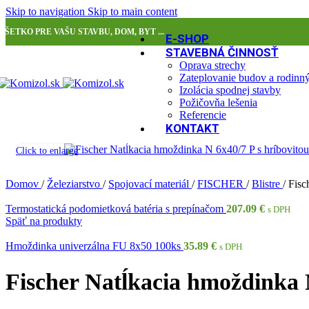
Skip to navigation
Skip to main content
VŠETKO PRE VAŠU STAVBU, DOM, BYT ...
E-SHOP
STAVEBNÁ ČINNOSŤ
Oprava strechy
Zateplovanie budov a rodin
Izolácia spodnej stavby
Požičovňa lešenia
Referencie
KONTAKT
Click to enlarge
Domov
/
Železiarstvo
/
Spojovací materiál
/
FISCHER
/
Blistre
/
Fisc
Termostatická podomietková batéria s prepínačom
207.09
€
s DPH
Späť na produkty
Hmoždinka univerzálna FU 8x50 100ks
35.89
€
s DPH
Fischer Natĺkacia hmoždinka N