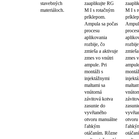
stavebných
zaaplikujte RG
zaapli
materiáloch.
M I s rotačným
M I s 
príklepom.
príkle
Ampula sa počas
Ampula
procesu
proces
aplikovania
apliko
rozbije, čo
rozbije
zmieša a aktivuje
zmieša
zmes vo vnútri
zmes v
ampule. Pri
ampule
montáži s
montáž
injektážnymi
injekt
maltami sa
maltam
vnútorná
vnútor
závitová kotva
závito
zasunie do
zasuni
vyvŕtaného
vyvŕta
otvoru manuálne
otvoru
ľahkým
ľahký
otáčaním. Rôzne
otáčan