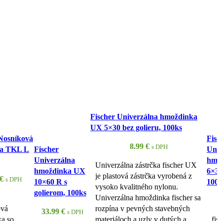
Fischer Univerzálna hmoždinka
UX 5×30 bez golieru, 100ks
 Nosníková
Fisc
8.99
€
s DPH
ka TKL L
Fischer
Uni
Univerzálna
hmo
Univerzálna zástrčka fischer UX
hmoždinka UX
6×35
je plastová zástrčka vyrobená z
€
s DPH
10×60 R s
100
vysoko kvalitného nylonu.
golierom, 100ks
Univerzálna hmoždinka fischer sa
ová
rozpína v pevných stavebných
33.99
€
s DPH
ka so
materiáloch a uzly v dutých a
fis