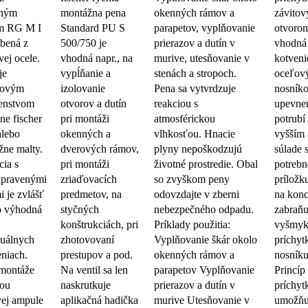
rným
montážna pena
okenných rámov a
závito
om RG M I
Standard PU S
parapetov, vyplňovanie
otvorom
obená z
500/750 je
prierazov a dutín v
vhodná
vej ocele.
vhodná napr., na
murive, utesňovanie v
kotveni
je
vypĺňanie a
stenách a stropoch.
oceľov
movým
izolovanie
Pena sa vytvrdzuje
nosník
šenstvom
otvorov a dutín
reakciou s
upevne
ne fischer
pri montáži
atmosférickou
potrubí
alebo
okenných a
vlhkosťou. Hnacie
vyšším 
žne malty.
dverových rámov,
plyny nepoškodzujú
súlade 
cia s
pri montáži
životné prostredie. Obal
potrebn
ipravenými
zriaďovacích
so zvyškom peny
príložk
i je zvlášť
predmetov, na
odovzdajte v zberni
na konc
o výhodná
styčných
nebezpečného odpadu.
zabraňu
konštrukciách, pri
Príklady použitia:
vyšmyk
duálnych
zhotovovaní
Vyplňovanie škár okolo
príchyt
niach.
prestupov a pod.
okenných rámov a
nosník
montáže
Na ventil sa len
parapetov Vyplňovanie
Princíp
ou
naskrutkuje
prierazov a dutín v
príchy
vej ampule
aplikačná hadička
murive Utesňovanie v
umožňu