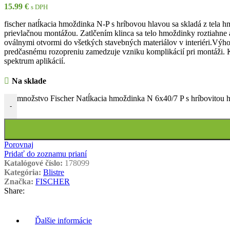
15.99
€
s DPH
fischer natĺkacia hmoždinka N-P s hríbovou hlavou sa skladá z tela h
prievlačnou montážou. Zatlčením klinca sa telo hmoždinky roztiahne 
oválnymi otvormi do všetkých stavebných materiálov v interiéri.Vý
predčasnému rozopreniu zamedzuje vzniku komplikácií pri montáži. K
spektrum aplikácií.
Na sklade
množstvo Fischer Natĺkacia hmoždinka N 6x40/7 P s hríbovitou 
-
Porovnaj
Pridať do zoznamu prianí
Katalógové číslo:
178099
Kategória:
Blistre
Značka:
FISCHER
Share:
Ďalšie informácie