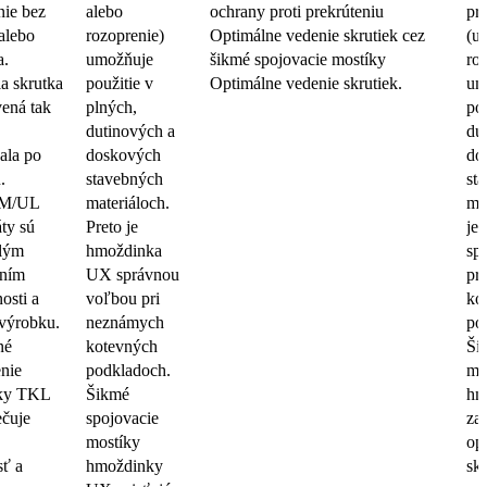
ie bez
alebo
ochrany proti prekrúteniu
pri
 alebo
rozoprenie)
Optimálne vedenie skrutiek cez
(u
a.
umožňuje
šikmé spojovacie mostíky
ro
a skrutka
použitie v
Optimálne vedenie skrutiek.
um
vená tak
plných,
pou
dutinových a
du
ala po
doskových
do
.
stavebných
st
M/UL
materiáloch.
mat
áty sú
Preto je
je
slým
hmoždinka
sp
ením
UX správnou
pr
osti a
voľbou pri
ko
 výrobku.
neznámych
po
né
kotevných
Ši
nie
podkladoch.
mo
tky TKL
Šikmé
hm
čuje
spojovacie
za
mostíky
op
ť a
hmoždinky
skr