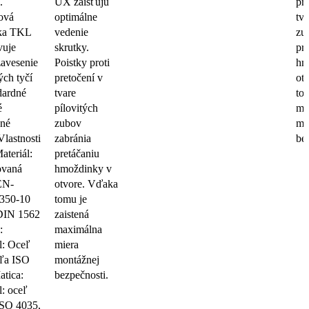
.
UX zaisťujú
pro
ová
optimálne
tva
tka TKL
vedenie
zu
vuje
skrutky.
pr
zavesenie
Poistky proti
hm
ých tyčí
pretočení v
ot
dardné
tvare
tom
é
pílovitých
ma
ané
zubov
mo
Vlastnosti
zabránia
be
teriál:
pretáčaniu
ovaná
hmoždinky v
 EN-
otvore. Vďaka
350-10
tomu je
DIN 1562
zaistená
:
maximálna
l: Oceľ
miera
dľa ISO
montážnej
tica:
bezpečnosti.
l: oceľ
ISO 4035,