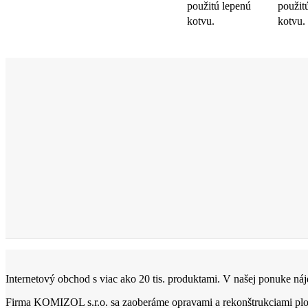
použitú lepenú
použit
kotvu.
kotvu.
Internetový obchod s viac ako 20 tis. produktami. V našej ponuke nájd
Firma KOMIZOL s.r.o. sa zaoberáme opravami a rekonštrukciami ploc