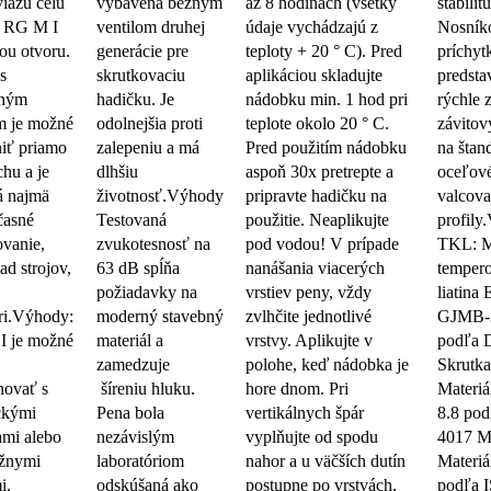
viažu celú
vybavená bežným
až 8 hodinách (všetky
stabilitu
u RG M I
ventilom druhej
údaje vychádzajú z
Nosník
nou otvoru.
generácie pre
teploty + 20 ° C). Pred
príchy
s
skrutkovaciu
aplikáciou skladujte
predsta
rným
hadičku. Je
nádobku min. 1 hod pri
rýchle 
m je možné
odolnejšia proti
teplote okolo 20 ° C.
závitov
niť priamo
zalepeniu a má
Pred použitím nádobku
na štan
chu a je
dlhšiu
aspoň 30x pretrepte a
oceľov
á najmä
životnosť.Výhody
pripravte hadičku na
valcov
časné
Testovaná
použitie. Neaplikujte
profily.
vanie,
zvukotesnosť na
pod vodou! V prípade
TKL: Ma
ad strojov,
63 dB spĺňa
nanášania viacerých
temper
požiadavky na
vrstiev peny, vždy
liatina
éri.Výhody:
moderný stavebný
zvlhčite jednotlivé
GJMB-
I je možné
materiál a
vrstvy. Aplikujte v
podľa 
zamedzuje
polohe, keď nádobka je
Skrutka
ovať s
šíreniu hluku.
hore dnom. Pri
Materiá
ckými
Pena bola
vertikálnych špár
8.8 po
mi alebo
nezávislým
vyplňujte od spodu
4017 Ma
ážnymi
laboratóriom
nahor a u väčších dutín
Materiá
i.
odskúšaná ako
postupne po vrstvách.
podľa 