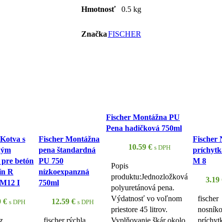
Hmotnosť
0.5 kg
Značka
FISCHER
Fischer Montážna PU
Pena hadičková 750ml
 Kotva s
Fischer Montážna
Fischer
10.59
€
s DPH
ným
pena štandardná
príchyt
 pre betón
PU 750
M 8
Popis
ín R
nízkoexpanzná
produktu:Jednozložková
3.19
 M12 I
750ml
polyuretánová pena.
Výdatnosť vo voľnom
fischer
9
€
12.59
€
s DPH
s DPH
priestore 45 litrov.
nosník
z
fischer rýchla
Vyplňovanie škár okolo
príchyt