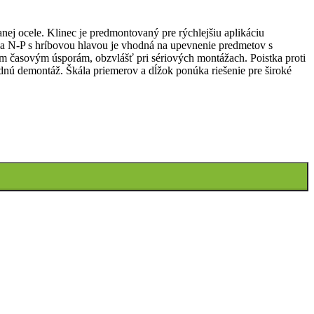
nej ocele. Klinec je predmontovaný pre rýchlejšiu aplikáciu
nka N-P s hríbovou hlavou je vhodná na upevnenie predmetov s
m časovým úsporám, obzvlášť pri sériových montážach. Poistka proti
nú demontáž. Škála priemerov a dĺžok ponúka riešenie pre široké