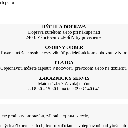
ú lepenú
RÝCHLA DOPRAVA
Doprava kuriérom alebo pri nákupe nad
240 € Vám tovar v okolí Nitry privezieme.
OSOBNÝ ODBER
Tovar si môžete osobne vyzdvihnúť po telefonickom dohovore v Nitre
PLATBA
Objednávku môžete zaplatiť v hotovosti, prevodom alebo na dobierku.
ZÁKAZNÍCKY SERVIS
Máte otázky ? Zavolajte nám
od 8:30 - 15:30 h. na tel.: 0903 240 041
ete produkty pre stavbu, záhradu, opravu strechy ...
hých a šikmých striech, hydroizoláciami a zatepľovaním obytných do