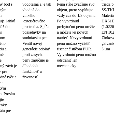
ý bod s
vodotesná a je tak
Pena stále zväčšuje svoj
trieda p
rným
vhodná do
objem, preto vyplňujte
SS-TK
m
vlhkého
vždy cca do 1/3 objemu.
Materiá
uje ľahkú
exteriérového
Po vytvrdnutí
DX51
táž do
prostredia. Spĺňa
prebytočnú penu orežte
(1.0226
 s
požiadavky na
a môžete jej povrch
EN 10
hom
studniarsku penu.
natrieť. Nevytvrdnutú
Zinkova
ého
Ventil novej
penu možno vyčistiť
galvani
du a
generácie odolný
fischer čističom PUR.
5 µm
né
proti zasychaniu
Vytvrdnutú penu možno
e.
peny zaručuje jej
odstrániť len
ný závit je
dlhodobú
mechanicky.
 pre
funkčnosť a
rdné tyče a
životnosť.
y s
ckým
m. Prosím
jte
enky
kátu pre