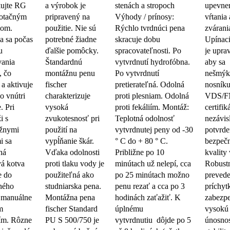
kujte RG
a výrobok je
stenách a stropoch
upevnen
rotačným
pripravený na
Výhody / prínosy:
vŕtania
pom.
použitie. Nie sú
Rýchlo tvrdnúci pena
zvárani
 sa počas
potrebné žiadne
skracuje dobu
Upínaci
u
ďalšie pomôcky.
spracovateľnosti. Po
je upra
vania
Štandardnú
vytvrdnutí hydrofóbna.
aby sa
, čo
montážnu penu
Po vytvrdnutí
nešmýk
 a aktivuje
fischer
pretierateľná. Odolná
nosníku
o vnútri
charakterizuje
proti plesniam. Odolná
VDS/F
. Pri
vysoká
proti fekáliím. Montáž:
certifik
i s
zvukotesnosť pri
Teplotná odolnosť
nezávi
ážnymi
použití na
vytvrdnutej peny od -30
potvrd
i sa
vypĺňanie škár.
° C do + 80 ° C.
bezpečn
ná
Vďaka odolnosti
Približne po 10
kvality
vá kotva
proti tlaku vody je
minútach už nelepí, cca
Robust
e do
použiteľná ako
po 25 minútach možno
prevede
ného
studniarska pena.
penu rezať a cca po 3
príchy
 manuálne
Montážna pena
hodinách zaťažiť. K
zabezpe
m
fischer Standard
úplnému
vysokú
ím. Rôzne
PU S 500/750 je
vytvrdnutiu dôjde po 5
únosnos