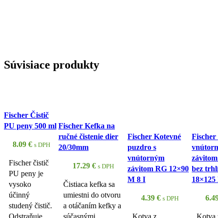
Súvisiace produkty
Fischer Čistič
PU peny 500 ml
Fischer Kefka na
ručné čistenie dier
Fischer Kotevné
Fischer
8.09
€
s DPH
20/30mm
puzdro s
vnútor
vnútorným
závitom
Fischer čistič
17.29
€
s DPH
závitom RG 12×90
bez trhl
PU peny je
M 8 I
18×125
vysoko
Čistiaca kefka sa
účinný
umiestni do otvoru
4.39
€
6.4
s DPH
studený čistič.
a otáčaním kefky a
Odstraňuje
súčasnými
Kotva z
Kotva 