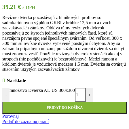
39.21
€
s DPH
Revízne dvierka pozostávajú z hliníkových profilov so
sadrokartónovou výplňou GKBi v hrúbke 12,5 mm a dvoch
zacvakávacích zámkov. Obidva rámy revíznych dvierok
pozostávajú zo štyroch jednotlivých rámových častí, ktoré sú
navzájom pevne spojené špeciálnym zváraním. Od veľkosti 300 x
300 mm sú revízne dvierka vybavené poistným úchytom. Aby sa
zabránilo prípadným úrazom, po každom otvorení dvierok sa úchyt
musí znovu zavesiť. Použitie revíznych dvierok v stenách ako aj v
stropoch (nie pochôdznych) je bezproblémové. Medzi rámom a
krídlom dvierok je vzduchová medzera 1,5 mm. Dvierka sa otvárajú
stlačením ukrytých zacvakávacích zámkov.
Na sklade
množstvo Dvierka AL-US 300x300
-
+
PRIDAŤ DO KOŠÍKA
Porovnaj
Pridať do zoznamu prianí