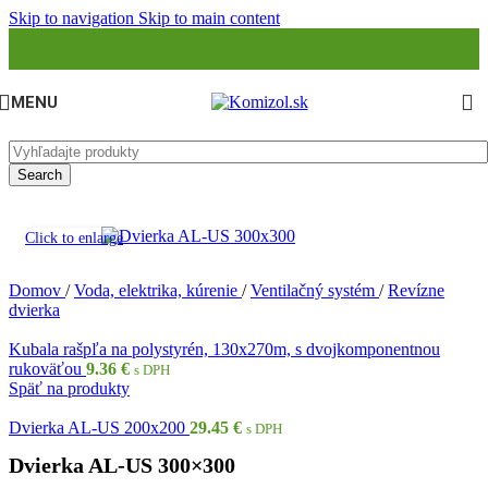
Skip to navigation
Skip to main content
MENU
Search
Click to enlarge
Domov
/
Voda, elektrika, kúrenie
/
Ventilačný systém
/
Revízne
dvierka
Kubala rašpľa na polystyrén, 130x270m, s dvojkomponentnou
rukoväťou
9.36
€
s DPH
Späť na produkty
Dvierka AL-US 200x200
29.45
€
s DPH
Dvierka AL-US 300×300