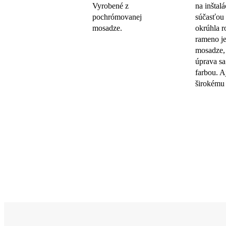
Vyrobené z
na inštal
pochrómovanej
súčasťou 
mosadze.
okrúhla r
rameno je
mosadze,
úprava sa
farbou. A
širokému 