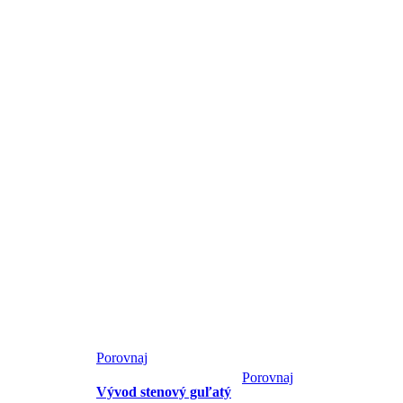
Porovnaj
Porovnaj
Vývod stenový guľatý