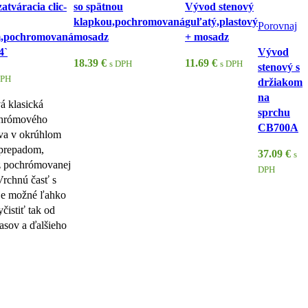
atváracia clic-
so spätnou
Vývod stenový
klapkou,pochromovaná
guľatý,plastový
Porovnaj
,pochromovaná
mosadz
+ mosadz
4`
Vývod
18.39
€
11.69
€
s DPH
s DPH
stenový s
DPH
držiakom
na
á klasická
sprchu
chrómového
CB700A
tva v okrúhlom
 prepadom,
37.09
€
s
z pochrómovanej
DPH
rchnú časť s
je možné ľahko
čistiť tak od
lasov a ďalšieho