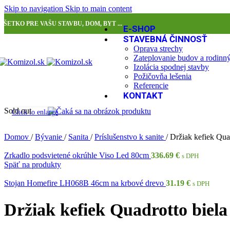
Skip to navigation
Skip to main content
VŠETKO PRE VAŠU STAVBU, DOM, BYT ...
E-SHOP
STAVEBNÁ ČINNOSŤ
Oprava strechy
Zateplovanie budov a rodin
Izolácia spodnej stavby
Požičovňa lešenia
Referencie
KONTAKT
Sold out
Click to enlarge
Domov
/
Bývanie
/
Sanita
/
Príslušenstvo k sanite
/
Držiak kefiek Quad
Zrkadlo podsvietené okrúhle Viso Led 80cm
336.69
€
s DPH
Späť na produkty
Stojan Homefire LH068B 46cm na krbové drevo
31.19
€
s DPH
Držiak kefiek Quadrotto biela