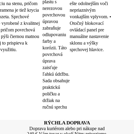
plastu s
áciu na stenu, pričom
ešte odolnejším voči
nerezovou
ramena je tiež krycia
nepriaznivým
povrchovou
ozeta. Sprchové
vonkajším vplyvom. •
úpravou
 vyrobené z kvalitnej
Otočný blokovací
zabraňuje
 pričom povrchová
ovládací panel pre
odlupovaniu
 pýši čiernou matnou
manuálne nastavenie
farby a
j to prispieva k
sklonu a výšky
korózii. Táto
využitiu.
sprchovej hlavice.
povrchová
úprava
zaisťuje
ľahkú údržbu.
Sada obsahuje
praktickú
poličku a
držiak na
ručnú sprchu
RÝCHLA DOPRAVA
Doprava kuriérom alebo pri nákupe nad
240 € Vám tovar v okolí Nitry privezieme.