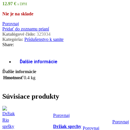
12.97
€
s DPH
Nie je na sklade
Porovnaj
Pridať do zoznamu prianí
Katalógové číslo:
325934
Kategória:
Príslušenstvo k sanite
Share:
Ďalšie informácie
Ďalšie informácie
Hmotnosť
0.4 kg
Súvisiace produkty
Porovnaj
Porovnaj
Držiak sprchy
Porovnaj