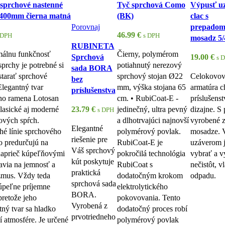
sprchové nastenné
Tyč sprchová Como
Výpusť uz
 400mm čierna matná
(BK)
clac s
Porovnaj
prepadom
46.99
€
 DPH
s DPH
mosadz 5/
RUBINETA
álnu funkčnosť
Čierny, polymérom
Sprchová
19.00
€
s 
sprchy je potrebné si
potiahnutý nerezový
sada BORA
starať sprchové
sprchový stojan Ø22
Celokovov
bez
legantný tvar
mm, výška stojana 65
armatúra 
príslušenstva
ho ramena Lotosan
cm. • RubiCoat-E -
príslušens
lasické aj moderné
23.79
€
jedinečný, ultra pevný
dizajne. S
s DPH
vových spŕch.
a dlhotrvajúci najnovší
vyrobené 
Elegantné
é línie sprchového
polymérový povlak.
mosadze. V
riešenie pre
o predurčujú na
RubiCoat-E je
uzáverom 
Váš sprchový
 naprieč kúpeľňovými
pokročilá technológia
vybrať a vy
kút poskytuje
tavia na jemnosť a
RubiCoat s
nečistôt, v
praktická
zmus. Vždy teda
dodatočným krokom
odpadu.
sprchová sada
úpeľne príjemne
elektrolytického
BORA.
pretože jeho
pokovovania. Tento
Vyrobená z
tný tvar sa hladko
dodatočný proces robí
prvotriedneho
í atmosfére. Je určené
polymérový povlak