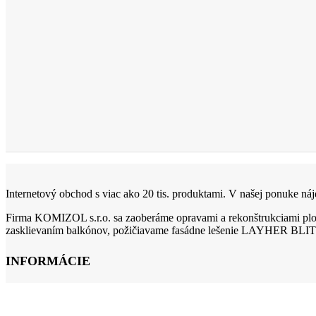
Internetový obchod s viac ako 20 tis. produktami. V našej ponuke nájd
Firma KOMIZOL s.r.o. sa zaoberáme opravami a rekonštrukciami ploc
zasklievaním balkónov, požičiavame fasádne lešenie LAYHER BLIT
INFORMÁCIE
O firme
Obchodné podmienky