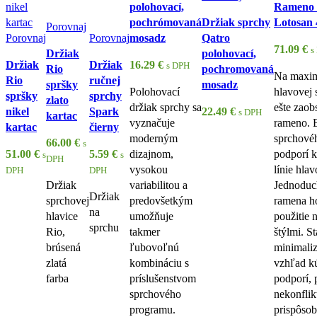
polohovací,
Rameno 
pochrómovaná
Držiak sprchy
Lotosan
Porovnaj
Porovnaj
Porovnaj
mosadz
Qatro
71.09
€
s
Držiak
polohovací,
Držiak
Držiak
16.29
€
s DPH
Rio
pochromovaná
Na maxim
Rio
ručnej
spršky
mosadz
Polohovací
hlavovej 
spršky
sprchy
zlato
držiak sprchy sa
ešte zaob
nikel
Spark
22.49
€
s DPH
kartac
vyznačuje
rameno. E
kartac
čierny
moderným
sprchové
66.00
€
s
51.00
€
5.59
€
dizajnom,
podporí k
s
s
DPH
vysokou
línie hla
DPH
DPH
Držiak
variabilitou a
Jednoduch
Držiak
sprchovej
predovšetkým
ramena h
na
hlavice
umožňuje
použitie
sprchu
Rio,
takmer
štýlmi. S
brúsená
ľubovoľnú
minimali
zlatá
kombináciu s
vzhľad k
farba
príslušenstvom
podporí, 
sprchového
nekonflik
programu.
prispôsob