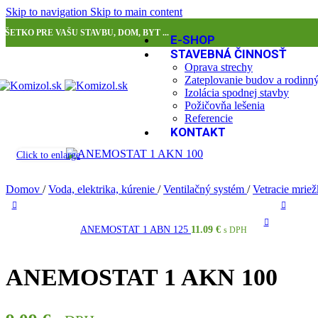
Skip to navigation
Skip to main content
VŠETKO PRE VAŠU STAVBU, DOM, BYT ...
E-SHOP
STAVEBNÁ ČINNOSŤ
Oprava strechy
Zateplovanie budov a rodin
Izolácia spodnej stavby
Požičovňa lešenia
Referencie
KONTAKT
Click to enlarge
Domov
/
Voda, elektrika, kúrenie
/
Ventilačný systém
/
Vetracie mrie
ANEMOSTAT 1 ABN 125
11.09
€
s DPH
ANEMOSTAT 1 AKN 100