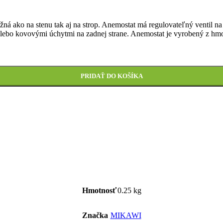
žná ako na stenu tak aj na strop. Anemostat má regulovateľný ventil n
alebo kovovými úchytmi na zadnej strane. Anemostat je vyrobený z hmo
PRIDAŤ DO KOŠÍKA
Hmotnosť
0.25 kg
Značka
MIKAWI