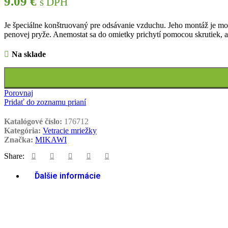
9.09
€
s DPH
Je špeciálne konštruovaný pre odsávanie vzduchu. Jeho montáž je mo
penovej pryže. Anemostat sa do omietky prichytí pomocou skrutiek, 
Na sklade
Porovnaj
Pridať do zoznamu prianí
Katalógové číslo:
176712
Kategória:
Vetracie mriežky
Značka:
MIKAWI
Share:
Ďalšie informácie