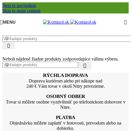
Skip to navigation
Skip to main content
MENU
Neboli nájdené žiadne produkty zodpovedajúce vášmu výberu.
RÝCHLA DOPRAVA
Doprava kuriérom alebo pri nákupe nad
240 € Vám tovar v okolí Nitry privezieme.
OSOBNÝ ODBER
Tovar si môžete osobne vyzdvihnúť po telefonickom dohovore v
Nitre.
PLATBA
Objednávku môžete zaplatiť v hotovosti, prevodom alebo na
dobierku.