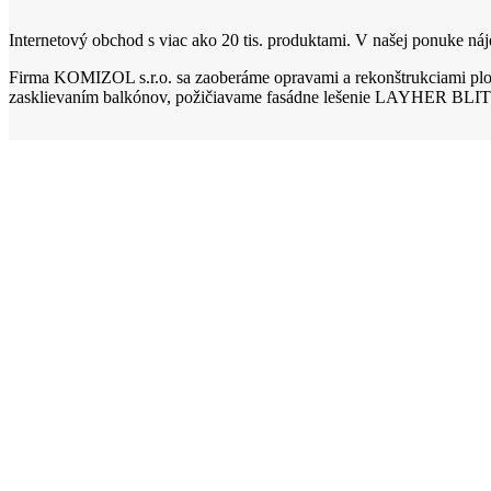
Internetový obchod s viac ako 20 tis. produktami. V našej ponuke nájd
Firma KOMIZOL s.r.o. sa zaoberáme opravami a rekonštrukciami ploc
zasklievaním balkónov, požičiavame fasádne lešenie LAYHER BLIT
INFORMÁCIE
O firme
Obchodné podmienky
Doprava a platba
Reklamačný poriadok
Odstúpenie od zmluvy
Reklamácia
Zásady používania súborov cookie (EÚ)
E-SHOP