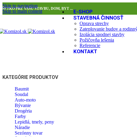
Skip to navigation
VŠETKO PRE VAŠU STAVBU, DOM, BYT ...
Skip to main content
E-SHOP
STAVEBNÁ ČINNOSŤ
Oprava strechy
Zateplovanie budov a rodin
Izolácia spodnej stavby
Požičovňa lešenia
Referencie
KONTAKT
KATEGÓRIE PRODUKTOV
Baumit
Soudal
Auto-moto
Bývanie
Drogéria
Farby
Lepidlá, tmely, peny
Náradie
Sezónny tovar